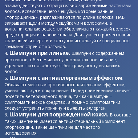
взаимодействуют с отрицательно заряженными частицами
волоса, вследствие чего чешуйки, которые раньше
«топорщились», разглаживаются по длине волоска. ПАВ
закрывают щели между чешуйками и волосками, а
дополнительные вещества обволакивают каждый волосок,
предотвращая испарение влаги. Для лучшего расчесывание
свалявшейся шерсти и колтунов используйте специальные
грумминг-спреи от колтунов.
Шампуни при линьке.
Шампуни с содержанием
протеинов, обеспечивают дополнительное питание,
укрепляют и способствуют быстрому росту выпавших
волос.
Шампуни с антиаллергенным эффектом
.
Обладают местным противовоспалительным эффектом,
уменьшают зуд и покраснение. Перед применением следует
посетить ветеринарного врача, так как шампунь –
симптоматическое средство, а помимо симптоматики
следует устранить причину и выявить аллерген.
Шампуни для поврежденной кожи.
В составе
таких шампуней имеется антибактериальный компонент
хлоргексидин. Такие шампуни не для частого
использования.