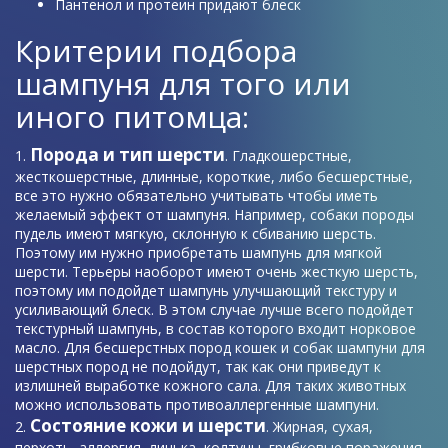
Пантенол и протеин придают блеск
Критерии подбора
шампуня для того или
иного питомца:
Порода и тип шерсти
. Гладкошерстные,
жесткошерстные, длинные, короткие, либо бесшерстные,
все это нужно обязательно учитывать чтобы иметь
желаемый эффект от шампуня. Например, собаки породы
пудель имеют мягкую, склонную к сбиванию шерсть.
Поэтому им нужно приобретать шампунь для мягкой
шерсти. Терьеры наоборот имеют очень жесткую шерсть,
поэтому им подойдет шампунь улучшающий текстуру и
усиливающий блеск. В этом случае лучше всего подойдет
текстурный шампунь, в состав которого входит норковое
масло. Для бесшерстных пород кошек и собак шампуни для
шерстных пород не подойдут, так как они приведут к
излишней выработке кожного сала. Для таких животных
можно использовать противоаллергенные шампуни.
Состояние кожи и шерсти
. Жирная, сухая,
перхоть, аллергия, линька, колтуны, грибковые поражения.