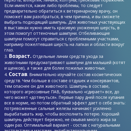
Если имеются, какие либо проблемы, то следует
предварительно обратиться к ветеринарному врачу, он
поможет вам разобраться, в чем причина, и вы сможете
выбрать подходящий шампунь. Для животных участвующих
в выставках нужно иметь красивую ухоженную шерсть, в
этом помогут оттеночные шампуни. Отбеливающие
шампуни помогут справиться с проблемными участками,
например пожелтевшая шерсть на лапках и области вокруг
глаз.
Возраст.
Отдельные линии средств ухода за
животными предусматривают шампуни для малышей (котят
и щенков), а также для более пожилых животных.
Состав
. Внимательно изучайте состав косметических
средств. Чем больше в составе отдушек и консервантов,
тем опаснее он для животного. Шампунь в составе,
которого агрессивные ПАВ, буквально «сдирает» все, до
чего может «дотянуться». Первые пару дней после купания
все в норме, но потом обратный эффект дает о себе знать:
потревоженные сальные железы начинают усиленно
вырабатывать жир, чтобы восполнить потерю. Хороший
шампунь действует бережно, не смывая много жира за
один раз. Оптимальный вариант - состав с натуральными
экстрактами и маслами, антибактериальными