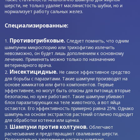
шерсти, не только удаляет маслянистость шубки, но и
нормализует работу сальных желез.
Специализированные:
Противогрибковые.
Следует помнить, что одним
шампунем микроспорию или трихофитию излечить
невозможно, он будет лишь дополнением к основному
лечению. Применять можно только по назначению
ветеринарного врача.
Инсектицидные.
Не самое эффективное средство
для борьбы с паразитами. Такие шампуни производят на
основе химикатов или фито компонентов. Первые
эффективнее, но могут быть опасны для питомца; вторые
безопасны, но хуже работают. Такие шампуни убивают
блох паразитирующих на теле животного, а вот яйца
остаются. Его эффективность примерно равна 25%. Однако
шампунь на основе экстрактов растений отлично подходит
для обработки котенка или щенка.
Шампуни против колтунов.
Облегчают
расчесывание и предотвращают сваливание шерсти.
Положительно заряженные частицы шампуня