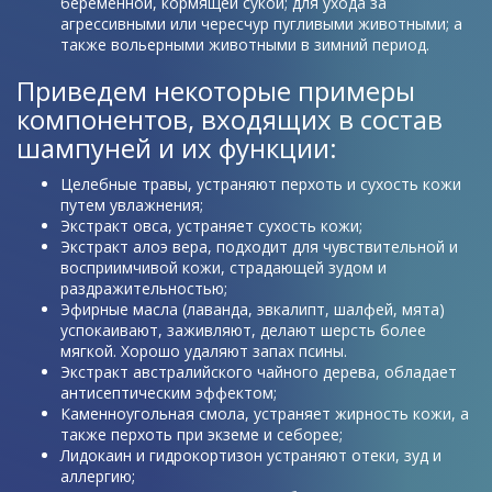
беременной, кормящей сукой; для ухода за
агрессивными или чересчур пугливыми животными; а
также вольерными животными в зимний период.
Приведем некоторые примеры
компонентов, входящих в состав
шампуней и их функции:
Целебные травы, устраняют перхоть и сухость кожи
путем увлажнения;
Экстракт овса, устраняет сухость кожи;
Экстракт алоэ вера, подходит для чувствительной и
восприимчивой кожи, страдающей зудом и
раздражительностью;
Эфирные масла (лаванда, эвкалипт, шалфей, мята)
успокаивают, заживляют, делают шерсть более
мягкой. Хорошо удаляют запах псины.
Экстракт австралийского чайного дерева, обладает
антисептическим эффектом;
Каменноугольная смола, устраняет жирность кожи, а
также перхоть при экземе и себорее;
Лидокаин и гидрокортизон устраняют отеки, зуд и
аллергию;