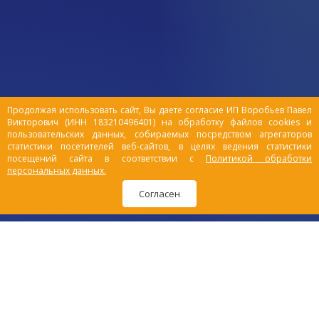
Продолжая использовать сайт, Вы даете согласие ИП Воробьев Павел
Викторович (ИНН 183210496401) на обработку файлов cookies и
пользовательских данных, собираемых посредством агрегаторов
статистики посетителей веб-сайтов, в целях ведения статистики
посещений сайта в соответствии с
Политикой обработки
персональных данных.
Согласен