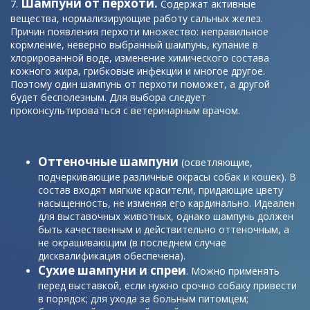
Шампуни от перхоти.
Содержат активные
вещества, нормализирующие работу сальных желез.
Причин появления перхоти множество: неправильное
кормление, неверно выбранный шампунь, купание в
хлорированной воде, изменение химического состава
кожного жира, грибковые инфекции и многое другое.
Поэтому один шампунь от перхоти поможет, а другой
будет бесполезным. Для выбора следует
проконсультироваться с ветеринарным врачом.
Оттеночные шампуни
(осветляющие,
подчеркивающие различные окрасы собак и кошек). В
состав входят мягкие красители, придающие цвету
насыщенность, не изменяя его кардинально. Идеален
для выставочных животных, однако шампунь должен
быть качественным и действительно оттеночным, а
не окрашивающим (в последнем случае
дисквалификация обеспечена).
Сухие шампуни и спреи
. Можно применять
перед выставкой, если нужно срочно собаку привести
в порядок; для ухода за больным питомцем;