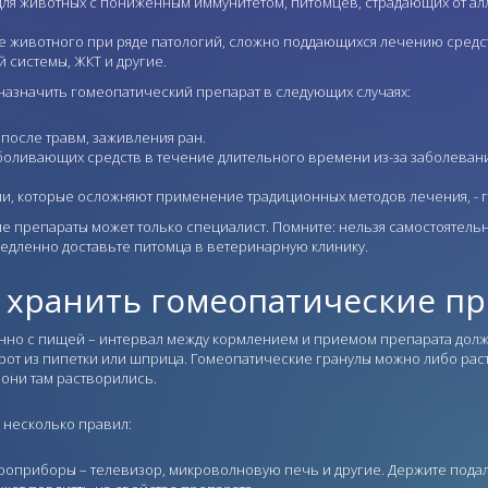
для животных с пониженным иммунитетом, питомцев, страдающих от а
е животного при ряде патологий, сложно поддающихся лечению средс
 системы, ЖКТ и другие.
азначить гомеопатический препарат в следующих случаях:
после травм, заживления ран.
боливающих средств в течение длительного времени из-за заболевани
и, которые осложняют применение традиционных методов лечения, - г
 препараты может только специалист. Помните: нельзя самостоятельно
медленно доставьте питомца в ветеринарную клинику.
е хранить гомеопатические п
но с пищей – интервал между кормлением и приемом препарата долже
рот из пипетки или шприца. Гомеопатические гранулы можно либо раст
 они там растворились.
 несколько правил:
троприборы – телевизор, микроволновую печь и другие. Держите пода