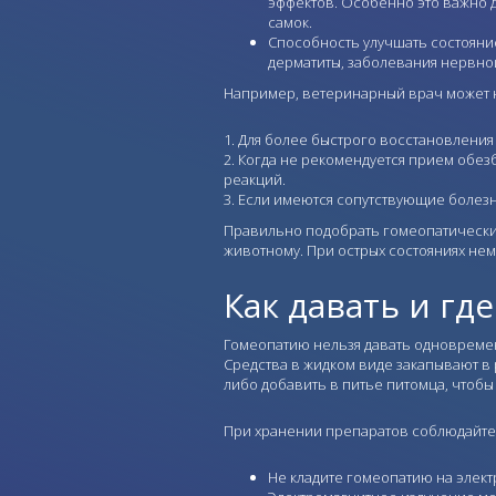
эффектов. Особенно это важно 
самок.
Способность улучшать состояни
дерматиты, заболевания нервной
Например, ветеринарный врач может н
Для более быстрого восстановления 
Когда не рекомендуется прием обез
реакций.
Если имеются сопутствующие болезн
Правильно подобрать гомеопатические
животному. При острых состояниях не
Как давать и гд
Гомеопатию нельзя давать одновремен
Средства в жидком виде закапывают в 
либо добавить в питье питомца, чтобы
При хранении препаратов соблюдайте
Не кладите гомеопатию на элек