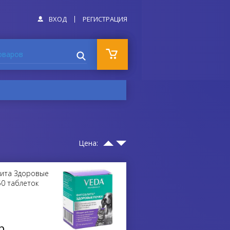
ВХОД
РЕГИСТРАЦИЯ
оваров
Цена:
ита Здоровые
50 таблеток
р.