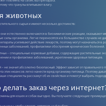
жет повлиять на свойства препарата.
тому что гранулы впитывают влагу.
ля животных
стительного сырья и имеют несколько достоинств:
 они естественно включаются в биохимические реакции, оказывают мя
е силы организма. Легче переносятся и в большинстве случаев не да
араты усиливают действие лекарств, поэтому могут назначаться в ра
нных заболеваний, профилактики обострения хронических болезней.
тных – специальные кормовые добавки, содержащие растительные экс
ечении и профилактике заболеваний, укреплении здоровья питомцев.
й – не значит абсолютно безопасный. Эффект зависит от правильного 
ета этих нюансов легко нанести вред организму питомца. Поэтому дав
аши специалисты расскажут об их свойствах и помогут выбрать подход
делать заказ через интернет
томины для кошек и собак выгодно. Вы получаете следующие преимуще
ы и цены, чтобы сделать оптимальный выбор;