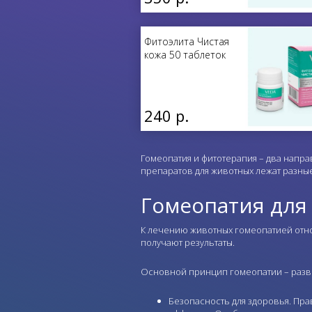
Фитоэлита Чистая
кожа 50 таблеток
240 р.
Гомеопатия и фитотерапия – два напр
препаратов для животных лежат разные
Гомеопатия для
К лечению животных гомеопатией отно
получают результаты.
Основной принцип гомеопатии – разве
Безопасность для здоровья. Пр