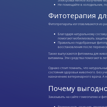
Электромагнитное излучение мо
Не помещайте в холодильник, по
Фитотерапия д
Фитопрепараты изготавливаются из ра
Благодаря натуральному составу
помогают мобилизовать защитны
Правильно подобранные фитопреп
восстановления после перенесе
Также выпускаются фитомины для живо
витамины. Эти средства помогают в л
Однако стоит помнить, что натуральны
состояния здоровья животного. Без уч
назначению ветеринарного врача. А н
Почему выгодно 
Заказывать на сайте гомеопатию и фи
Возможность сравнить препарат