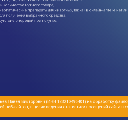
 количестве нужного товара;
еопатические препараты для животных, так как в онлайн-аптеке нет л
для получения выбранного средства;
утствие очередей при покупке.
ьев Павел Викторович (ИНН 183210496401) на обработку файлов
й веб-сайтов, в целях ведения статистики посещений сайта в 