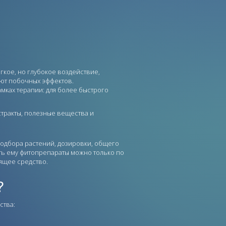
гкое, но глубокое воздействие,
ют побочных эффектов.
мках терапии: для более быстрого
тракты, полезные вещества и
подбора растений, дозировки, общего
ать ему фитопрепараты можно только по
ящее средство.
?
ства: