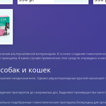
авления альтернативной ветеринарии. В основе создания гомеопатиче
 принципы. В каких случаях применение этих средств оправдано и како
 собак и кошек
шение неоднозначное. Однако ряд ветеринарных врачей назначают эт
дение препаратов до сверхмалых доз. Выделяют преимущества такого
авильно подобранные гомеопатические препараты безвредны для орг