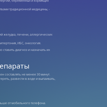
ллергий, беременных и кормящих
твами традиционной медицины, -
й желудка, печени, аллергических
ипертония, ИБС, онкология.
 ставить диагноз и назначать их
репараты
н составлять не менее 30 минут.
ереть, развести в воде и выпаивать,
льше от мобильного телефона.