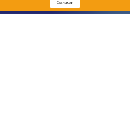
Согласен
Политика обработки персональных данных
Согласие на обработку персональных данных
Пользовательское соглашение
© Первая ветеринарная аптека в Ижевске, 2015–
2026
.
Сайт создан в
студии «Радуга»
.