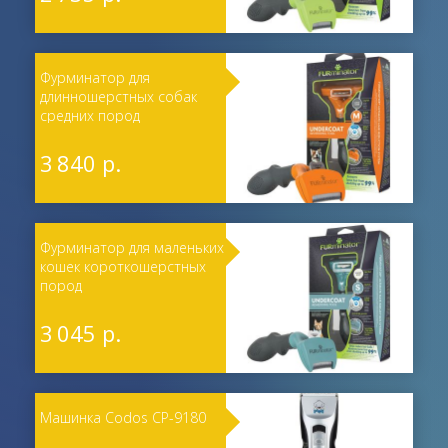
Фурминатор для
длинношерстных собак
средних пород
3 840 р.
Фурминатор для маленьких
кошек короткошерстных
пород
3 045 р.
Машинка Codos CP-9180