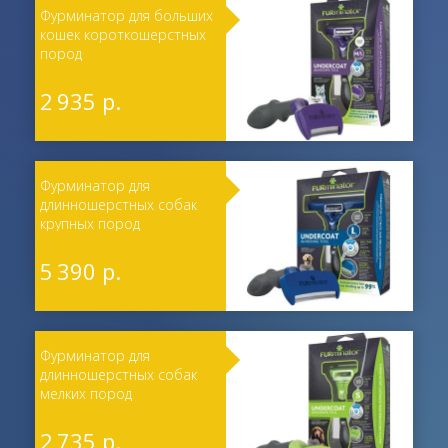
Фурминатор для больших
кошек короткошерстных
пород
2 935 р.
Фурминатор для
длинношерстных собак
крупных пород
5 390 р.
Фурминатор для
длинношерстных собак
мелких пород
2 735 р.