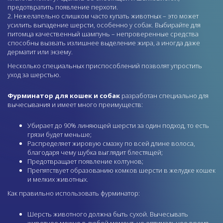
предотвратить появление перхоти.
Нежелательно слишком часто купать животных – это может
усилить выпадение шерсти, особенно у собак. Выбирайте для
питомца качественный шампунь – непроверенные средства
способны вызвать излишнее выделение жира, а иногда даже
дерматит или экзему.
Несколько специальных приспособлений позволят упростить
уход за шерстью.
Фурминатор для кошек и собак
разработан специально для
вычесывания и имеет много преимуществ:
Убирает до 90% линяющей шерсти за один подход, то есть
грязи будет меньше;
Распределяет жировую смазку по всей длине волоса,
благодаря чему шубка выглядит блестящей;
Предотвращает появление колтунов;
Препятствует образованию комков шерсти в желудке кошек
и мелких животных.
Как правильно использовать фурминатор:
Шерсть животного должна быть сухой. Вычесывать