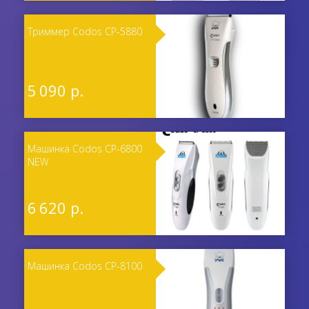
Триммер Codos CP-5880
5 090 р.
Машинка Codos CP-6800
NEW
6 620 р.
Машинка Codos CP-8100