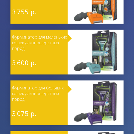
3 755 р.
Фурминатор для маленьких
кошек длинношерстных
пород
3 600 р.
Фурминатор для больших
кошек длинношерстных
пород
3 075 р.