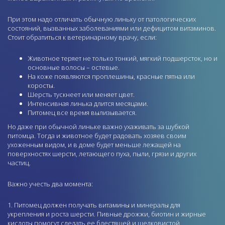
При этом надо отличать обычную линьку от патологических
состояний, вызванных заболеваниями или дефицитом витаминов.
Стоит обратиться к ветеринарному врачу, если:
Животное теряет не только тонкий, мягкий подшерсток, но и
основные волосы – остевые.
На коже появляются проплешины, красные пятна или
коросты.
Шерсть тускнеет или меняет цвет.
Интенсивная линька длится месяцами.
Питомец все время вылизывается.
Но даже при обычной линьке важно ухаживать за шубкой
питомца. Тогда и животное будет радовать хозяев своим
ухоженным видом, и в доме будет меньше лежащей на
поверхностях шерсти, летающего пуха, пыли, грязи и других
частиц.
Важно учесть два момента:
Питомец должен получать витамины и минералы для
укрепления и роста шерсти. Пивные дрожжи, биотин и жирные
кислоты помогут сделать ее блестящей и шелковистой,