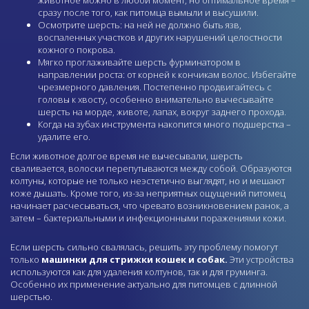
животное можно в любой момент, но оптимальное время –
сразу после того, как питомца вымыли и высушили.
Осмотрите шерсть: на ней не должно быть язв,
воспаленных участков и других нарушений целостности
кожного покрова.
Мягко проглаживайте шерсть фурминатором в
направлении роста: от корней к кончикам волос. Избегайте
чрезмерного давления. Постепенно продвигайтесь с
головы к хвосту, особенно внимательно вычесывайте
шерсть на морде, животе, лапах, вокруг заднего прохода.
Когда на зубах инструмента накопится много подшерстка –
удалите его.
Если животное долгое время не вычесывали, шерсть
сваливается, волоски перепутываются между собой. Образуются
колтуны, которые не только неэстетично выглядят, но и мешают
коже дышать. Кроме того, из-за неприятных ощущений питомец
начинает расчесываться, что чревато возникновением ранок, а
затем – бактериальными и инфекционными поражениями кожи.
Если шерсть сильно свалялась, решить эту проблему помогут
только
машинки для стрижки кошек и собак.
Эти устройства
используются как для удаления колтунов, так и для груминга.
Особенно их применение актуально для питомцев с длинной
шерстью.