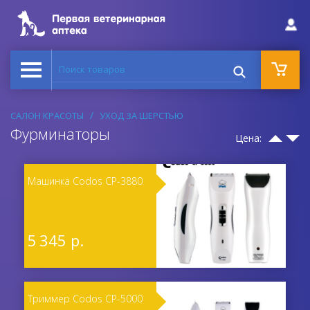
Поиск товаров
САЛОН КРАСОТЫ
УХОД ЗА ШЕРСТЬЮ
Фурминаторы
Цена:
Машинка Codos CP-3880
5 345 р.
Триммер Codos CP-5000