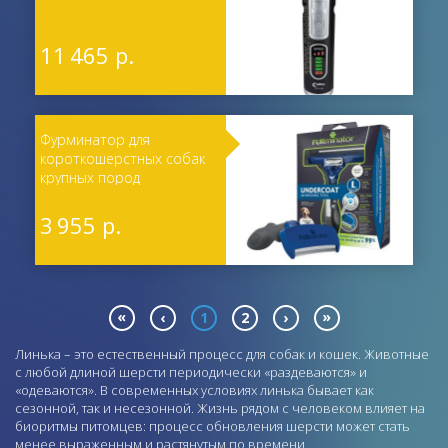
11 465 р.
Фурминатор для
короткошерстных собак
крупных пород
3 955 р.
«
»
‹
1
2
›
Линька – это естественный процесс для собак и кошек. Животные
с любой длиной шерсти периодически «раздеваются» и
«одеваются». В современных условиях линька бывает как
сезонной, так и несезонной. Жизнь рядом с человеком влияет на
биоритмы питомцев: процесс обновления шерсти может стать
менее выраженным и растянутым по времени.