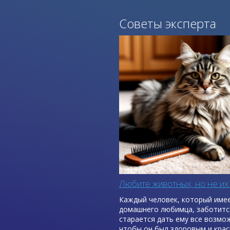
Советы эксперта
Любите животных, но не их
Каждый человек, который име
домашнего любимца, заботитс
старается дать ему все возмо
чтобы он был здоровым и крас