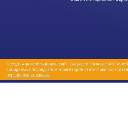
Главным украшением каждого 
является его шерсть, поэтому 
необходимо очень внимательн
и обеспечивать любимцу полн
питание и уход, особенно во в
линьки.
Продолжая использовать сайт, Вы даете согласие ИП Вороб
собираемых посредством агрегаторов статистики посетителе
персональных данных.