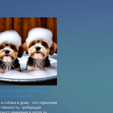
ние домашнего питомца.
та или здоровье?
и собака в доме - это серьезная
ственность, требующая
ярного внимания и ухода за