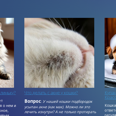
 линьку?
Что делать с акне у кошки?
Купа
Красо
ет
Вопрос
:
У нашей кошки подбородок
Кошка 
я о нем и
усыпан акне (как мак). Можно ли это
ответ
жное,
лечить изнутри? А не только протирать
регул
ивым.