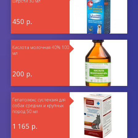
шерсти 30 мл
450 р.
Кислота молочная 40% 100
мл
200 р.
Гепатолюкс суспензия для
собак средних и крупных
пород 50 мл
1 165 р.