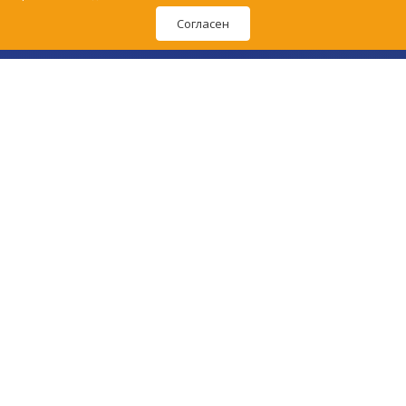
Согласен
Политика обработки персональных данных
Согласие на обработку персональных данных
Пользовательское соглашение
© Первая ветеринарная аптека в Ижевске, 2015–
2026
.
Сайт создан в
студии «Радуга»
.