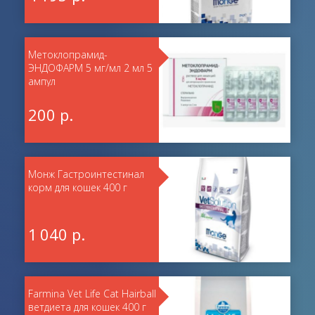
Метоклопрамид-
ЭНДОФАРМ 5 мг/мл 2 мл 5
ампул
200 р.
Монж Гастроинтестинал
корм для кошек 400 г
1 040 р.
Farmina Vet Life Cat Hairball
ветдиета для кошек 400 г