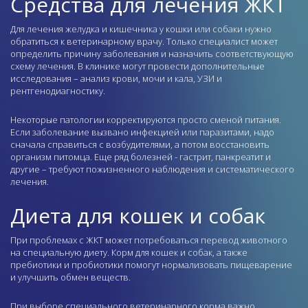
Средства для лечения ЖКТ
Для лечения желудка и кишечника у кошки или собаки нужно
обратиться к ветеринарному врачу. Только специалист может
определить причину заболевания и назначить соответствующую
схему лечения. В клинике могут провести дополнительные
исследования – анализ крови, мочи и кала, УЗИ и
рентгенодиагностику.
Некоторые патологии корректируются просто сменой питания.
Если заболевание вызвано инфекцией или паразитами, надо
сначала справиться с возбудителями, а потом восстановить
организм питомца. Еще ряд болезней - гастрит, панкреатит и
другие – требуют пожизненного наблюдения и систематического
лечения.
Диета для кошек и собак
При проблемах с ЖКТ может потребоваться перевод животного
на специальную диету. Корм для кошек и собак, а также
пребиотики и пробиотики помогут нормализовать пищеварение
и улучшить обмен веществ.
При выборе специального ветеринарного корма важно