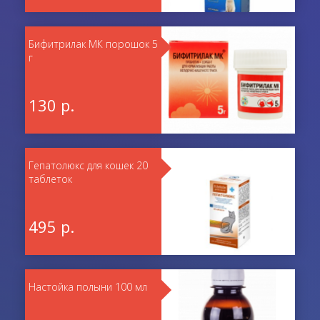
Бифитрилак МК порошок 5
г
130 р.
Гепатолюкс для кошек 20
таблеток
495 р.
Настойка полыни 100 мл