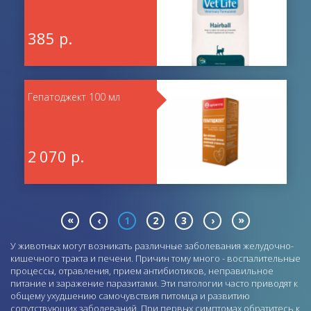
385 р.
Гепатоджект 100 мл
2 070 р.
«
»
‹
1
2
3
›
У животных могут возникать различные заболевания желудочно-
кишечного тракта и печени. Причин тому много - воспалительные
процессы, отравления, прием антибиотиков, неправильное
питание и заражение паразитами. Эти патологии часто приводят к
общему ухудшению самочувствия питомца и развитию
сопутствующих заболеваний. При первых симптомах обратитесь к