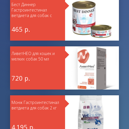
Бест Диннер
Гастроинтестинал
ветдиета для собак с
кониной 340 г
465 р.
ЛиветНЕО для кошек и
мелких собак 50 мл
720 р.
Монж Гастроинтестинал
ветдиета для собак 2 кг
4 195 р.