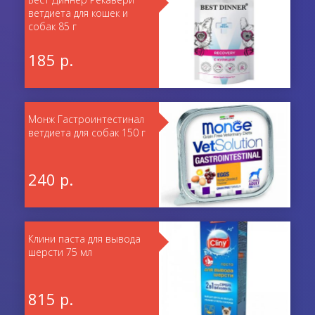
ветдиета для кошек и
собак 85 г
185 р.
Монж Гастроинтестинал
ветдиета для собак 150 г
240 р.
Клини паста для вывода
шерсти 75 мл
815 р.