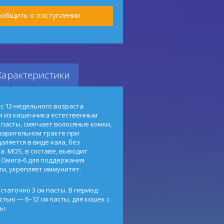
общить о поступлении
Характеристики
 с 12-недельного возраста
и из кишечника естественным
 пасты, смягчает волосяные комки,
варительном тракте при
ляется в виде кала, без
. MOS, в составе, выводит
и Омега-6 для поддержания
ти, укрепляет иммунитет.
таточно 3 см пасты. В период
тью — 6–12 см пасты, для кошек с
ы.