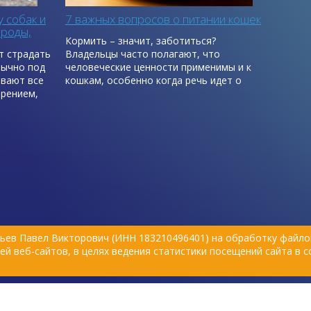
 собак и
7 важных вопросов о питании кошек
роды,
Кормить – значит, заботиться?
ут страдать
Владельцы часто полагают, что
бычно под
человеческие ценности применимы и к
ывают все
кошкам, особенно когда речь идет о
арением,
кормлении. Иногда это может стать
авление.
причиной стресса как у кошки, так и у
владельца. Подборка интересных фактов
о пищевом поведении кошек поможет
о знаем,
лучше понять, почему кошки поступают
агируем на
определенным образом.
 нужно
 питомцами
гадать,
ы с
ьев Павел Викторович (ИНН 183210496401) на обработку файлов
й веб-сайтов, в целях ведения статистики посещений сайта в 