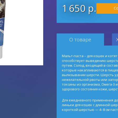
1 650 р.
Со
О товаре
Мальт-паста – для кошек и котят
способствует выведению шерст
путем. Солод, входящий в состав
которые накапливаются в пище
вылизывании шерсти. Шерсть уда
нежелательной рвоты или запора
токсины из организма, Омега-3 
здорового состояния кожи, шерс
Для ежедневного применения дос
линьки для кошек с длинной шерс
короткой шерстью — 4–8 см паст