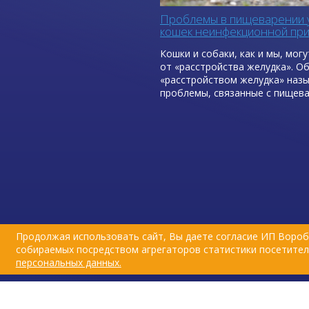
Проблемы в пищеварении у
кошек неинфекционной при
первая помощь
Кошки и собаки, как и мы, мог
от «расстройства желудка». О
«расстройством желудка» наз
проблемы, связанные с пищев
будь то диарея, рвота или отр
С людьми все проще, мы обычн
чем мы отравились, быстро ре
недомогания и понимаем, что
сделать, чтобы стало легче. С
сложнее: мы не всегда можем у
какой продукт вызвал проблем
желудком.
Продолжая использовать сайт, Вы даете согласие ИП Вороб
собираемых посредством агрегаторов статистики посетителе
персональных данных.