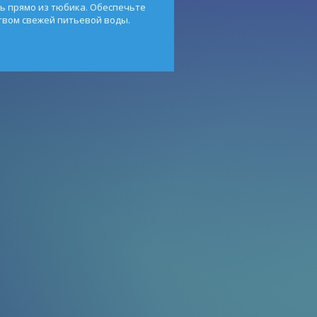
ь прямо из тюбика. Обеспечьте
твом свежей питьевой воды.