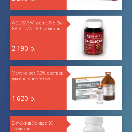
WOLMAR Winsome Pro Bio
GA-GLICAN 180 таблеток
2 190 р.
Мелоксивет 0,2% раствор
для инъекций 50 мл
1 620 р.
Вит-Актив Хондро 90
таблеток