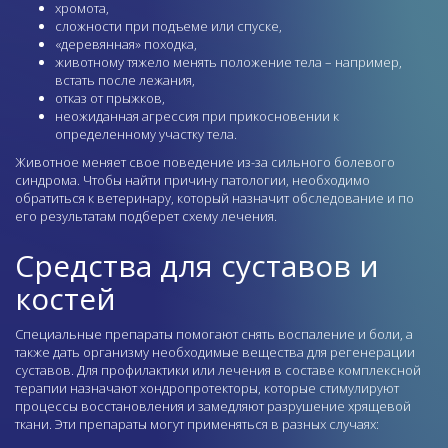
хромота,
сложности при подъеме или спуске,
«деревянная» походка,
животному тяжело менять положение тела – например,
встать после лежания,
отказ от прыжков,
неожиданная агрессия при прикосновении к
определенному участку тела.
Животное меняет свое поведение из-за сильного болевого
синдрома. Чтобы найти причину патологии, необходимо
обратиться к ветеринару, который назначит обследование и по
его результатам подберет схему лечения.
Средства для суставов и
костей
Специальные препараты помогают снять воспаление и боли, а
также дать организму необходимые вещества для регенерации
суставов. Для профилактики или лечения в составе комплексной
терапии назначают хондропротекторы, которые стимулируют
процессы восстановления и замедляют разрушение хрящевой
ткани. Эти препараты могут применяться в разных случаях: