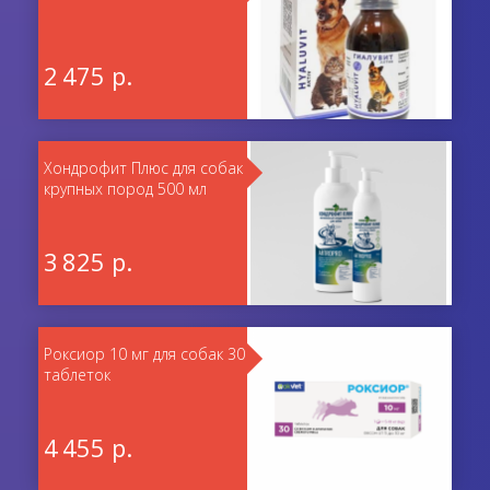
2 475 р.
Хондрофит Плюс для собак
крупных пород 500 мл
3 825 р.
Роксиор 10 мг для собак 30
таблеток
4 455 р.