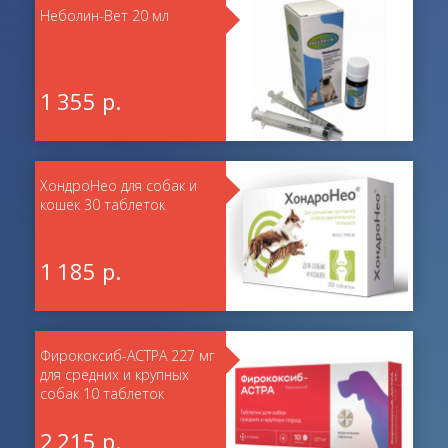
Неболин-Вет 20 мл
1 355 р.
ХондроНео для собак и
кошек 30 таблеток
1 185 р.
Фирококсиб-АСТРА 227 мг
для средних и крупных
собак 10 таблеток
2 215 р.