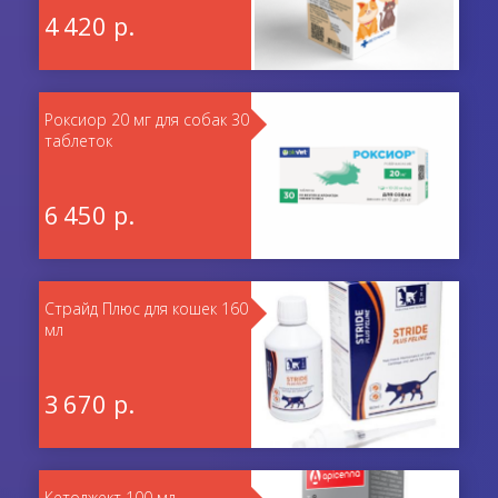
4 420 р.
Роксиор 20 мг для собак 30
таблеток
6 450 р.
Страйд Плюс для кошек 160
мл
3 670 р.
Кетоджект 100 мл