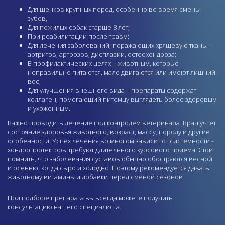
Для щенков крупных пород, особенно во время смены
зубов,
Для пожилых собак старше 8 лет;
При реабилитации после травм;
Для лечения заболеваний, поражающих хрящевую ткань –
артритов, артрозов, дисплазии, остеохондроза;
В профилактических целях – животным, которые
неправильно питаются, мало двигаются или имеют лишний
вес;
Для улучшения внешнего вида – препараты содержат
коллаген, помогающий питомцу выглядеть более здоровым
и ухоженным.
Важно проводить лечение под контролем ветеринара. Врач учтет
состояние здоровья животного, возраст, массу, породу и другие
особенности. Успех лечения во многом зависит от системности -
хондропротекторы требуют длительного курсового приема. Стоит
помнить, что заболевания суставов обычно обостряются весной
и осенью, когда сыро и холодно. Поэтому рекомендуется давать
животному
витамины
и добавки перед сменой сезонов.
При подборе препарата вы всегда можете получить
консультацию нашего специалиста.