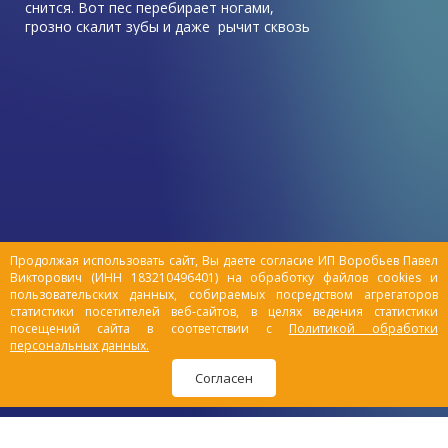
снится. Вот пес перебирает ногами,
грозно скалит зубы и даже рычит сквозь
сон: он грезит о погоне, охоте на птиц,
веселой возне с хозяином на солнечной
лужайке.
Продолжая использовать сайт, Вы даете согласие ИП Воробьев Павел
Викторович (ИНН 183210496401) на обработку файлов cookies и
пользовательских данных, собираемых посредством агрегаторов
статистики посетителей веб-сайтов, в целях ведения статистики
посещений сайта в соответствии с
Политикой обработки
персональных данных.
Согласен