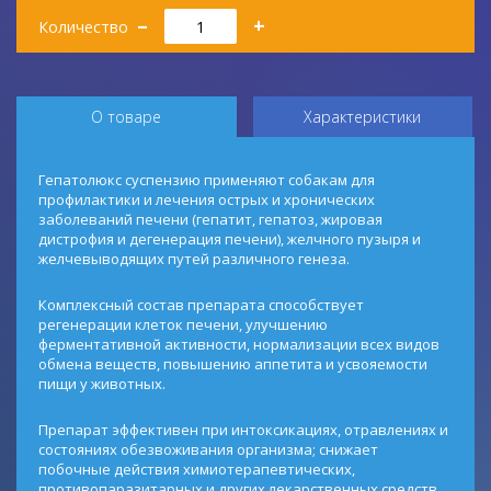
Количество
–
+
Количество
О товаре
Характеристики
Гепатолюкс суспензию применяют собакам для
профилактики и лечения острых и хронических
заболеваний печени (гепатит, гепатоз, жировая
дистрофия и дегенерация печени), желчного пузыря и
желчевыводящих путей различного генеза.
Комплексный состав препарата способствует
регенерации клеток печени, улучшению
ферментативной активности, нормализации всех видов
обмена веществ, повышению аппетита и усвояемости
пищи у животных.
Препарат эффективен при интоксикациях, отравлениях и
состояниях обезвоживания организма; снижает
побочные действия химиотерапевтических,
противопаразитарных и других лекарственных средств,