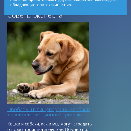
обладающих гепатоксичностью.
Советы эксперта
Гепатолюкс суспензия улучшает свойства желчи и
уменьшает риск образования желчных камней у
животного.
Применение препарата значительно снижает риск
возникновения цирроза и рака печени у животных.
Рекомендовано: применение препарата Гепатолюкс
суспензия животным группы риска: кастрированным,
стерилизованным, склонным к полноте, малоподвижным
пожилым.
Проблемы в пищеварении у собак и
кошек неинфекционной природы,
первая помощь
Кошки и собаки, как и мы, могут страдать
от «расстройства желудка». Обычно под