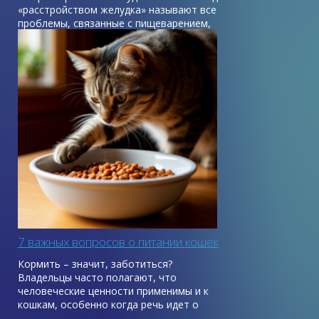
«расстройством желудка» называют все
проблемы, связанные с пищеварением,
будь то диарея, рвота или отравление.
С людьми все проще, мы обычно знаем,
чем мы отравились, быстро реагируем на
недомогания и понимаем, что нужно
сделать, чтобы стало легче. С питомцами
сложнее: мы не всегда можем угадать,
какой продукт вызвал проблемы с
желудком.
7 важных вопросов о питании кошек
Кормить – значит, заботиться?
Владельцы часто полагают, что
человеческие ценности применимы и к
кошкам, особенно когда речь идет о
кормлении. Иногда это может стать