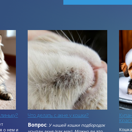
 линьку?
Что делать с акне у кошки?
Купа
Красо
ет
Вопрос
:
У нашей кошки подбородок
Кошка 
я о нем и
усыпан акне (как мак). Можно ли это