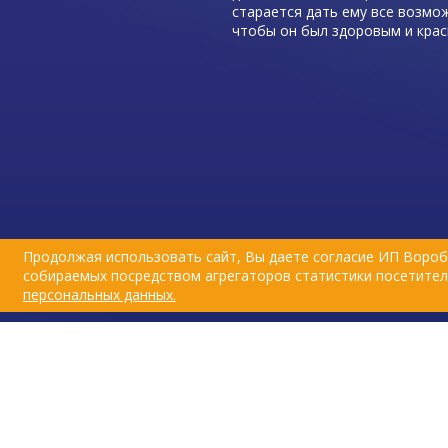
старается дать ему все возмо
чтобы он был здоровым и крас
Главным украшением каждого 
является его шерсть, поэтому 
необходимо очень внимательн
и обеспечивать любимцу полн
питание и уход, особенно во в
линьки.
Продолжая использовать сайт, Вы даете согласие ИП Вороб
собираемых посредством агрегаторов статистики посетителе
персональных данных.