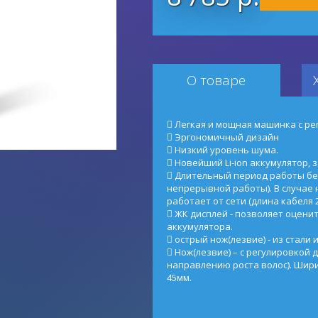
О товаре
 Легкая и мощная машинка с р
 Эргономичный дизайн
 Низкий уровень шума.
 Новейший Li-ion аккумулятор, з
 Длительный период работы без 
непрерывной работы). В случае
работает от сети (длина кабеля 2
 ЖК дисплей - позволяет оцени
аккумулятора.
 острый нож(лезвие) - из стали 
 Нож(лезвие) – с регулировкой д
направлению роста волос). Шири
45мм.