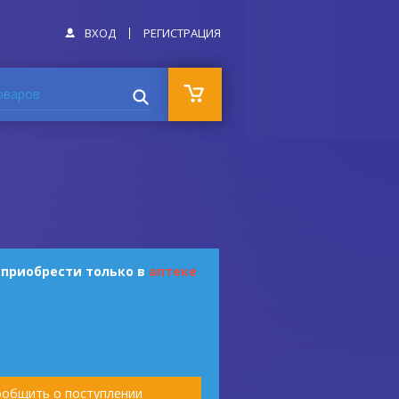
ВХОД
РЕГИСТРАЦИЯ
оваров
 приобрести только в
аптеке
общить о поступлении