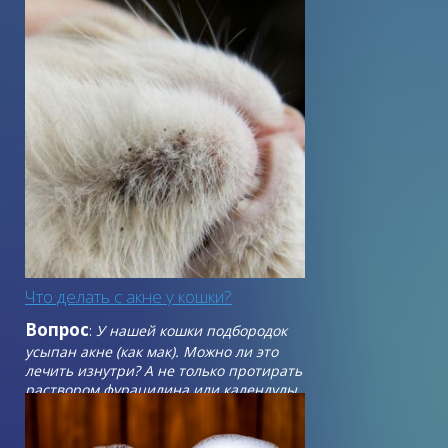
Главным украшением каждого питомца
является его шерсть, поэтому за ней
необходимо очень внимательно следить
и обеспечивать любимцу полноценное
питание и уход, особенно во время
линьки.
Что делать с акне у кошки?
Вопрос
:
У нашей кошки подбородок
усыпан акне (как мак). Можно ли это
лечить изнутри? А не только протирать
раствором фурацилина или календулы.
Эта процедура доставляет кошке
огромный стресс. Беспокоит то, что она
иногда чешет подбородок задней лапкой