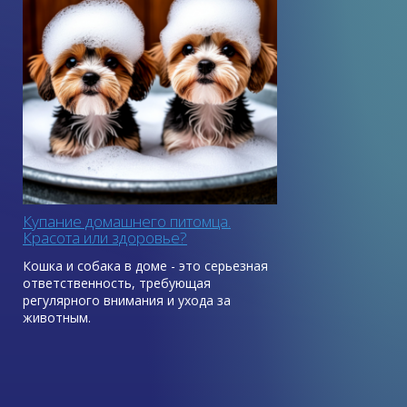
и может содрать кожу. Кошке 3,5 года.
Крупная и очень сильная, вычищать
получается с трудом.
Мари Вершинина
Отвечает ветеринар,
дерматолог и аллерголог Ольга
Чечора
Купание домашнего питомца.
Красота или здоровье?
Кошка и собака в доме - это серьезная
ответственность, требующая
регулярного внимания и ухода за
животным.
Почему нужно
мыть домашних