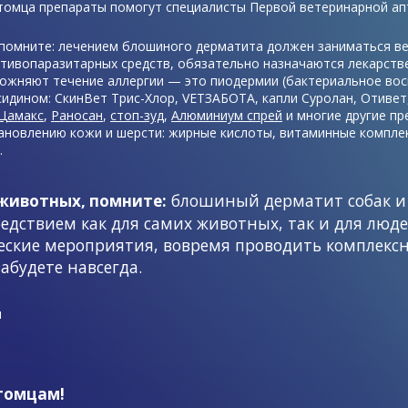
томца препараты помогут специалисты Первой ветеринарной ап
 помните: лечением блошиного дерматита должен заниматься ве
тивопаразитарных средств, обязательно назначаются лекарств
ожняют течение аллергии — это пиодермии (бактериальное вос
сидином: СкинВет Трис-Хлор, VETЗАБОТА, капли Суролан, Отиве
Цамакс
,
Раносан
,
стоп-зуд
,
Алюминиум спрей
и многие другие пр
новлению кожи и шерсти: жирные кислоты, витаминные комплек
.
блошиный дерматит собак и
животных, помните:
едствием как для самих животных, так и для люде
ские мероприятия, вовремя проводить комплексн
абудете навсегда.
и
томцам!