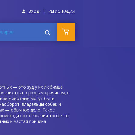
ВХОД
РЕГИСТРАЦИЯ
оваров
тных — это зуд у их любимца.
возникать по разным причинам, в
шние животные могут быть
наоборот: владельцы собак и
ых — обычное дело. Такое
оисходит от незнания того, что
тных и частая причина