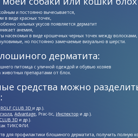
 у моей собаки или кошки блох
койным и постоянно вычесывается,
и в виде красных точек,
особенно сильных укусов появляется дерматит
зникает анемия,
ы насекомых в виде крошечных черных точек между волосками,
ноуловимые, но постоянно замечаемые визуально в шерсти.
лошиного дерматита:
шнего питомца с уличной одеждой и обувью хозяев
 животных препаратами от блох.
е средства можно разделить
:
,
ROLF CLUB 3D
и др.).
гхолд
,
Advantage
, Prac-tic,
Инспектор
и др.).
CLUB 3D
и др.).
как ТИКСФЛИ.
ств для профилактики блошиного дерматита, получить полную к