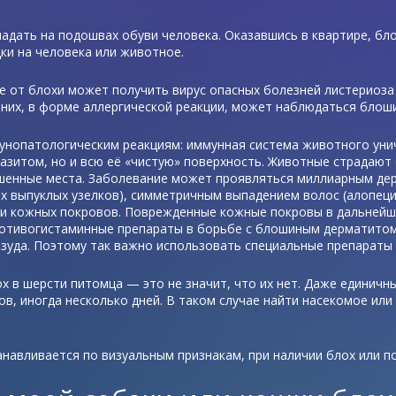
падать на подошвах обуви человека. Оказавшись в квартире, бл
ки на человека или животное.
е от блохи может получить вирус опасных болезней листериоза 
у них, в форме аллергической реакции, может наблюдаться блош
унопатологическим реакциям: иммунная система животного унич
аразитом, но и всю её «чистую» поверхность. Животные страдают 
ушенные места. Заболевание может проявляться миллиарным де
х выпуклых узелков), симметричным выпадением волос (алопеци
ями кожных покровов. Поврежденные кожные покровы в дальней
ротивогистаминные препараты в борьбе с блошиным дерматитом
 зуда. Поэтому так важно использовать специальные препараты 
х в шерсти питомца — это не значит, что их нет. Даже единичн
ов, иногда несколько дней. В таком случае найти насекомое или
навливается по визуальным признакам, при наличии блох или п