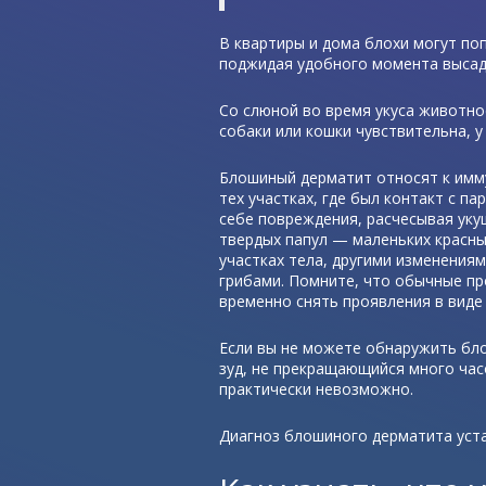
В квартиры и дома блохи могут по
поджидая удобного момента высад
Со слюной во время укуса животно
собаки или кошки чувствительна, 
Блошиный дерматит относят к имм
тех участках, где был контакт с п
себе повреждения, расчесывая ук
твердых папул — маленьких красны
участках тела, другими изменени
грибами. Помните, что обычные п
временно снять проявления в виде
Если вы не можете обнаружить бло
зуд, не прекращающийся много час
практически невозможно.
Диагноз блошиного дерматита уста