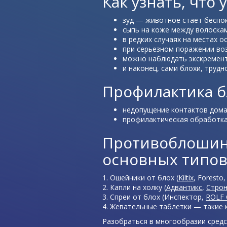
Как узнать, что
зуд — животное стает беспо
сыпь на коже между волоскам
в редких случаях на местах 
при серьезном поражении во
можно наблюдать экскремент
и наконец, сами блохи, труд
Профилактика б
недопущение контактов дома
профилактическая обработка
Противоблошины
основных типов
Ошейники от блох (
Kiltix
, Foresto
Капли на холку (
Адвантикс
,
Строн
Спреи от блох (Инспектор,
ROLF 
Жевательные таблетки — такие 
Разобраться в многообразии сред