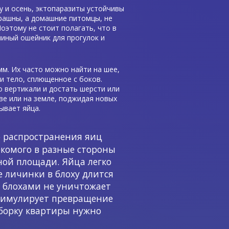
му и осень, эктопаразиты устойчивы
трашны, а домашние питомцы, не
оэтому не стоит полагать, что в
иный ошейник для прогулок и
м. Их часто можно найти на шее,
 и тело, сплющенное с боков.
о вертикали и достать шерсти или
аве или на земле, поджидая новых
ывает яйца.
б распространения яиц
секомого в разные стороны
ной площади. Яйца легко
е личинки в блоху длится
с блохами не уничтожает
стимулирует превращение
 уборку квартиры нужно