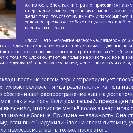
Активность блох, как ни странно, приходится на зи
к перепадам температуры воздуха, морозы им не с
желая того, помогают им выжить и прокормиться. П
холодное время года собаке не нужны противоблош
препараты от блох.
Блохи — это бескрылые насекомые, размером до 3 м
животе и даже на основании хвоста. Блох отличают длинные ноги
блоха способна совершить прыжок на расстояния до 30-50 см п
ют о том, что блохи обитают не только на животных, но и в тр
зяин подходящий, она остается на нем, живет, питается и отклад
ткладывает» не совсем верно характеризует спосо
ее, их выстреливает: яйца разлетаются из тела на
то обеспечивает распространение яиц на достаточ
земле, так и на полу. Если дом тёплый, превращени
ы выяснили, что частое мытьё полов в квартирах 
пуляцию еще больше. Причина — влажность. Она 
чему, если вы обнаружили блох на своем питомце,
ла пылесосом, а мыть только после этого.