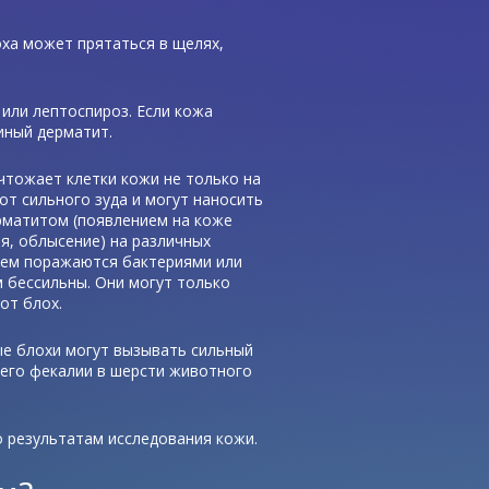
оха может прятаться в щелях,
или лептоспироз. Если кожа
иный дерматит.
тожает клетки кожи не только на
от сильного зуда и могут наносить
рматитом (появлением на коже
я, облысение) на различных
шем поражаются бактериями или
 бессильны. Они могут только
от блох.
ые блохи могут вызывать сильный
 его фекалии в шерсти животного
о результатам исследования кожи.