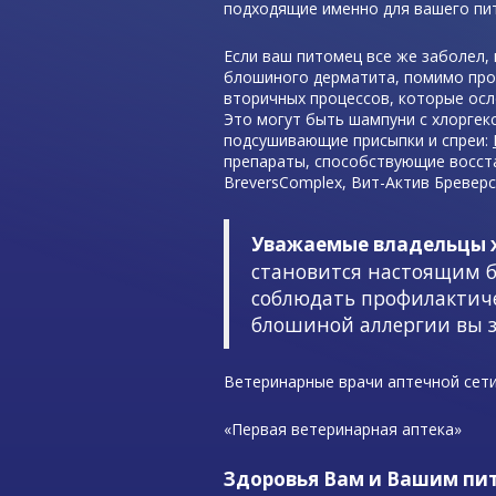
подходящие именно для вашего пи
Если ваш питомец все же заболел,
блошиного дерматита, помимо про
вторичных процессов, которые осл
Это могут быть шампуни с хлоргек
подсушивающие присыпки и спреи:
препараты, способствующие восста
BreversComplex, Вит-Актив Бреверс
Уважаемые владельцы 
становится настоящим б
соблюдать профилактиче
блошиной аллергии вы з
Ветеринарные врачи аптечной сет
«Первая ветеринарная аптека»
Здоровья Вам и Вашим пи