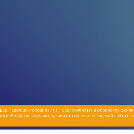
ьев Павел Викторович (ИНН 183210496401) на обработку файлов
й веб-сайтов, в целях ведения статистики посещений сайта в 