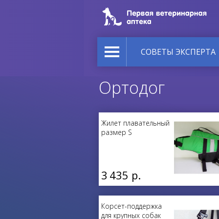
СОВЕТЫ ЭКСПЕРТА
Ортодог
Жилет плавательный
размер S
3 435 р.
Корсет-поддержка
для крупных собак