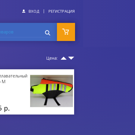
ВХОД
РЕГИСТРАЦИЯ
оваров
Цена:
плавательный
р М
5 р.