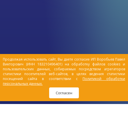
доме становится полной
неожиданностью, которую обязательно
нужно погрызть, уронить, спрятаться в
ней и поиграть с ней всеми возможными
способами. Человеческий праздник
становится таким же праздником и для
домашних животных. На самом деле,
действительность поистине «суровая».
Продолжая использовать сайт, Вы даете согласие ИП Воробьев Павел
Викторович (ИНН 183210496401) на обработку файлов cookies и
пользовательских данных, собираемых посредством агрегаторов
статистики посетителей веб-сайтов, в целях ведения статистики
посещений сайта в соответствии с
Политикой обработки
персональных данных.
Согласен