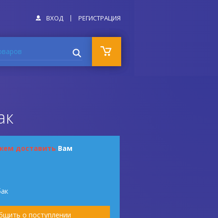
ВХОД
РЕГИСТРАЦИЯ
оваров
ак
жем доставить
Вам
бак
бщить о поступлении