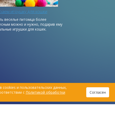
аем игрушку для кошки
ть веселье питомца более
есным можно и нужно, подарив ему
альные игрушки для кошек.
 cookies и пользовательских данных,
соответствии с
Политикой обработки
Согласен