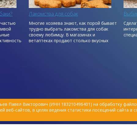
баки?
Лакомства для собак
Выбир
 частью
Многие хозяева знают, как порой бывает
Сдела
ливой
трудно выбрать лакомства для собак
интер
льные
своему любимцу. В магазинах и
специ
ктивность
ветаптеках продают столько вкусных
вещей, что немудрено растеряться.
ьев Павел Викторович (ИНН 183210496401) на обработку файлов
й веб-сайтов, в целях ведения статистики посещений сайта в 