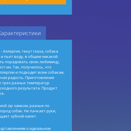
Характеристики
 Аллергия, текут глаза, собака
 и пьет воду, в общем никакой
сть порадовать свою любимицу,
ст-ин. Так, получилось, что
лергии и подходит всем собакам,
нная радость. Приготовление
е трех разных температур
сходного результата. Продукт
ке.
мой zip замком, разные по
ород собак. Не пачкает руки,
щает зубной налет.
редставлениям о идеальном