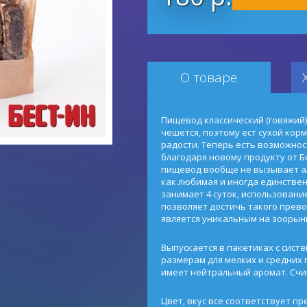
О товаре
Пищевод классический (говяжий) -
чешется, поэтому ест сухой корм
радости. Теперь есть возможно
благодаря новому продукту от Бе
пищевод вообще не вызывает ал
как любимая и иногда единстве
занимает 4 суток, использовани
позволяет достичь такого прево
является уникальным на зоорын
Выпускается в пакетиках с систе
размерам для мелких и средних п
имеет нейтральный аромат. Счи
Цвет, вкус все соответствует п