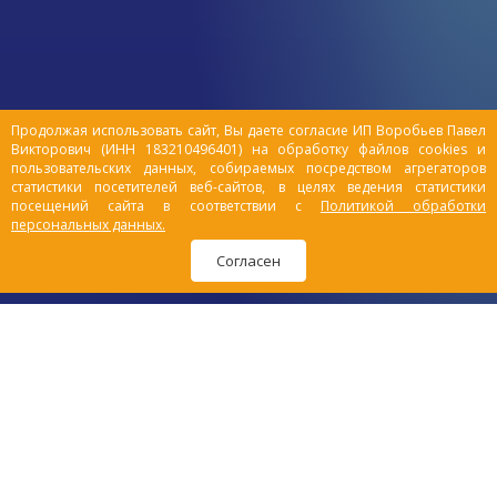
Продолжая использовать сайт, Вы даете согласие ИП Воробьев Павел
Викторович (ИНН 183210496401) на обработку файлов cookies и
пользовательских данных, собираемых посредством агрегаторов
статистики посетителей веб-сайтов, в целях ведения статистики
посещений сайта в соответствии с
Политикой обработки
персональных данных.
Согласен