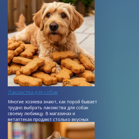
и жизнерадостность питомца.
Лакомства для собак
Многие хозяева знают, как порой бывает
трудно выбрать лакомства для собак
своему любимцу. В магазинах и
ветаптеках продают столько вкусных
вещей, что немудрено растеряться.