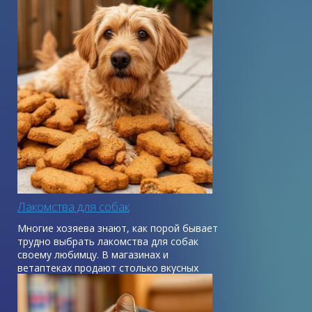
и жизнерадостность питомца.
Лакомства для собак
Многие хозяева знают, как порой бывает
трудно выбрать лакомства для собак
своему любимцу. В магазинах и
ветаптеках продают столько вкусных
вещей, что немудрено растеряться.