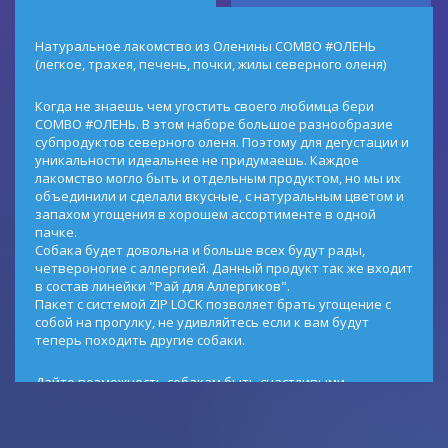
Натуральное лакомство из Оленины COMBO #ОЛЕНЬ
(легкое, трахея, печень, почки, жилы северного оленя)
Когда не знаешь чем угостить своего любимца бери
COMBO #ОЛЕНЬ. В этом наборе большое разнообразие
субпродуктов северного оленя. Поэтому для дегустации и
уникальности идеальнее не придумаешь. Каждое
лакомство могло быть и отдельным продуктом, но мы их
объединили и сделали вкусные, с натуральным цветом и
запахом угощения в хорошем ассортименте в одной
пачке.
Собака будет довольна и больше всех будут рады,
четвероногие с аллергией. Данный продукт так же входит
в состав линейки "Рай для Аллергиков".
Пакет с системой ZIP LOCK позволяет брать угощение с
собой на прогулку, не удивляйтесь если к вам будут
теперь походить другие собаки.
Дайте возможность собакам быть счастливыми.
Продукт приготовлен по уникальной финской технологии
тройной термообработки с использованием повышенной
температуры, что придает темный цвет, в отличие от