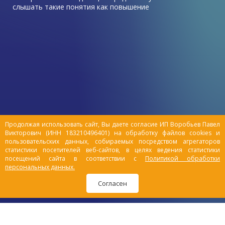
слышать такие понятия как повышение
или укрепление иммунитета.
Главным средством защиты организма
животных от вирусных и бактериальных
инфекций является иммунная система. Но
из-за неправильного образа жизни она у
современных животных часто не
выполняет своих функций. Поэтому все
больше сейчас создается лекарств,
которые воздействуют на иммунитет
животного, стимулируя его.
Продолжая использовать сайт, Вы даете согласие ИП Воробьев Павел
Викторович (ИНН 183210496401) на обработку файлов cookies и
пользовательских данных, собираемых посредством агрегаторов
статистики посетителей веб-сайтов, в целях ведения статистики
посещений сайта в соответствии с
Политикой обработки
персональных данных.
Согласен