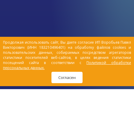
Продолжая использовать сайт, Вы даете согласие ИП Воробьев Павел
Викторович (ИНН 183210496401) на обработку файлов cookies и
пользовательских данных, собираемых посредством агрегаторов
статистики посетителей веб-сайтов, в целях ведения статистики
посещений сайта в соответствии с
Политикой обработки
персональных данных.
Согласен