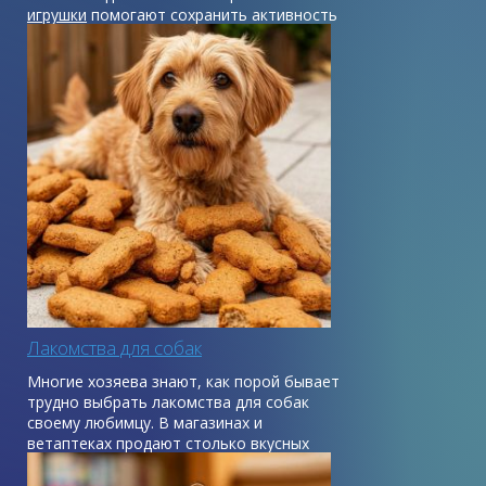
игрушки
помогают сохранить активность
и жизнерадостность питомца.
Лакомства для собак
Многие хозяева знают, как порой бывает
трудно выбрать лакомства для собак
своему любимцу. В магазинах и
ветаптеках продают столько вкусных
вещей, что немудрено растеряться.