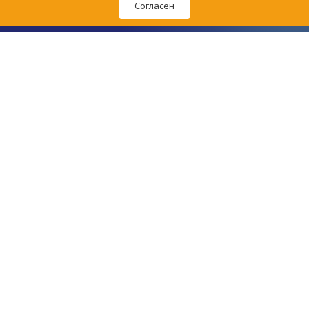
Согласен
Политика обработки персональных данных
Согласие на обработку персональных данных
Пользовательское соглашение
© Первая ветеринарная аптека в Ижевске, 2015–
2026
.
Сайт создан в
студии «Радуга»
.