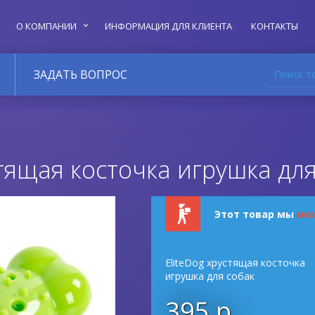
О КОМПАНИИ
ИНФОРМАЦИЯ ДЛЯ КЛИЕНТА
КОНТАКТЫ
Поиск т
ЗАДАТЬ ВОПРОС
стящая косточка игрушка дл
Этот товар мы
мо
EliteDog хрустящая косточка
игрушка для собак
395 р.