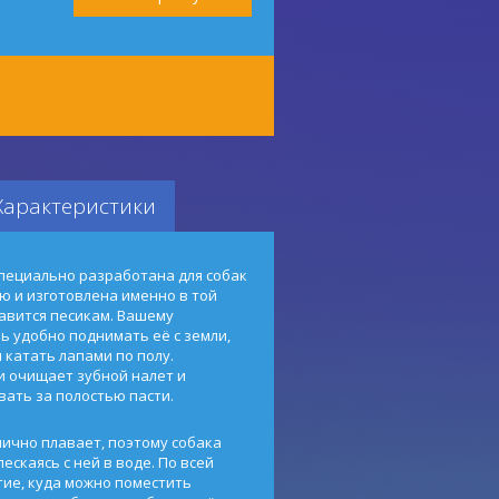
Характеристики
специально разработана для собак
ю и изготовлена именно в той
авится песикам. Вашему
ь удобно поднимать её с земли,
и катать лапами по полу.
 очищает зубной налет и
вать за полостью пасти.
лично плавает, поэтому собака
ескаясь с ней в воде. По всей
тие, куда можно поместить