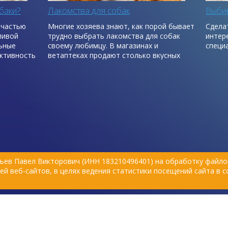
баки?
Лакомства для собак
Выбир
 частью
Многие хозяева знают, как порой бывает
Сдела
ливой
трудно выбрать лакомства для собак
интер
льные
своему любимцу. В магазинах и
специ
ктивность
ветаптеках продают столько вкусных
вещей, что немудрено растеряться.
ьев Павел Викторович (ИНН 183210496401) на обработку файлов
й веб-сайтов, в целях ведения статистики посещений сайта в 