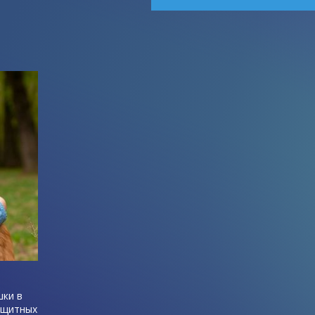
шки в
ащитных