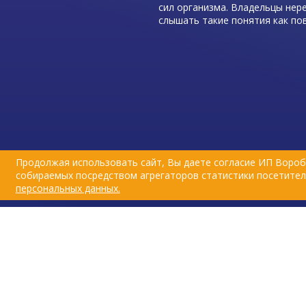
сил организма. Владельцы нер
слышать такие понятия как п
или укрепление иммунитета.
Главным средством защиты ор
животных от вирусных и бакт
инфекций является иммунная с
из-за неправильного образа жи
современных животных часто 
выполняет своих функций. Поэ
больше сейчас создается лека
которые воздействуют на имм
Продолжая использовать сайт, Вы даете согласие ИП Вороб
животного, стимулируя его.
собираемых посредством агрегаторов статистики посетителе
персональных данных.