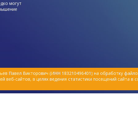
едко могут
овышение
ганизма
ериальных
истема. Но
зни она у
не
тому все
рств,
унитет
ьев Павел Викторович (ИНН 183210496401) на обработку файлов
й веб-сайтов, в целях ведения статистики посещений сайта в 