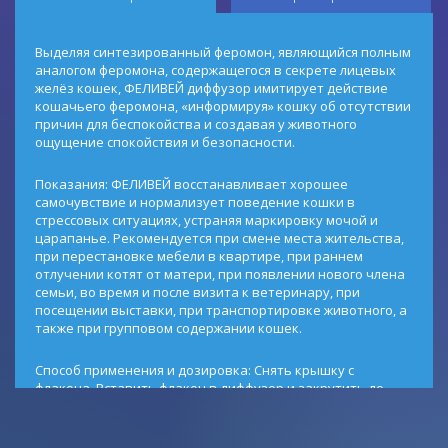
Выделяя синтезированный феромон, являющийся полным
аналогом феромона, содержащегося в секрете лицевых
желёз кошек, ФЕЛИВЕЙ диффузор имитирует действие
кошачьего феромона, «информируя» кошку об отсутствии
причин для беспокойства и создавая у животного
ощущение спокойствия и безопасности.
Показания: ФЕЛИВЕЙ восстанавливает хорошее
самочувствие и нормализует поведение кошки в
стрессовых ситуациях, устраняя маркировку мочой и
царапанье. Рекомендуется при смене места жительства,
при перестановке мебели в квартире, при раннем
отлучении котят от матери, при появлении нового члена
семьи, во время и после визита к ветеринару, при
посещении выставки, при транспортировке животного, а
также при групповом содержании кошек.
Способ применения и дозировка: Снять крышку с
флакона. Вставить флакон в диффузор и закрутить до
ощущения легкого сопротивления. Собранный диффузор
включить в электрическую розетку.