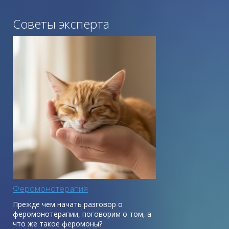
Площадь действия: 50-70 м2
Советы эксперта
Противопоказания: Нет.
Феромонотерапия
Прежде чем начать разговор о
феромонотерапии, поговорим о том, а
что же такое феромоны?