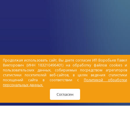
доме становится полной
неожиданностью, которую обязательно
нужно погрызть, уронить, спрятаться в
ней и поиграть с ней всеми возможными
способами. Человеческий праздник
становится таким же праздником и для
домашних животных. На самом деле,
действительность поистине «суровая».
Продолжая использовать сайт, Вы даете согласие ИП Воробьев Павел
Викторович (ИНН 183210496401) на обработку файлов cookies и
пользовательских данных, собираемых посредством агрегаторов
статистики посетителей веб-сайтов, в целях ведения статистики
посещений сайта в соответствии с
Политикой обработки
персональных данных.
Согласен