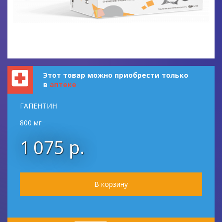
Этот товар можно приобрести только
в
аптеке
ГАПЕНТИН
800 мг
1 075 р.
Количество