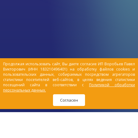
доме становится полной
неожиданностью, которую обязательно
нужно погрызть, уронить, спрятаться в
ней и поиграть с ней всеми возможными
способами. Человеческий праздник
становится таким же праздником и для
домашних животных. На самом деле,
действительность поистине «суровая».
Продолжая использовать сайт, Вы даете согласие ИП Воробьев Павел
Викторович (ИНН 183210496401) на обработку файлов cookies и
пользовательских данных, собираемых посредством агрегаторов
статистики посетителей веб-сайтов, в целях ведения статистики
посещений сайта в соответствии с
Политикой обработки
персональных данных.
Согласен