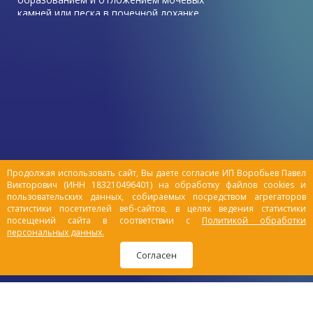
камней или песка в почечной лоханке,
мочевом пузыре. Обычно
сопровождается болезненным
мочеиспусканием, кровью в моче и
частыми позывами к мочеиспусканию.
Этот крайне серьезный и опасный недуг,
часто встречающийся в ветеринарной
практике, протекает быстро, рецидивы
наблюдаются в 50%-70% случаев,
опасность обострения возрастает в
весенне-осенний период. Мочекаменная
Продолжая использовать сайт, Вы даете согласие ИП Воробьев Павел
болезнь является самой
Викторович (ИНН 183210496401) на обработку файлов cookies и
распространенной причиной смертности
пользовательских данных, собираемых посредством агрегаторов
домашних питомцев.
статистики посетителей веб-сайтов, в целях ведения статистики
посещений сайта в соответствии с
Политикой обработки
персональных данных.
Согласен