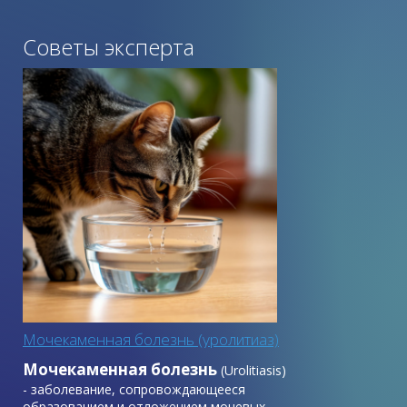
омега-3,6,9, витамин С, псиллиум, метионин.
Советы эксперта
Рекомендуется для курсового приема взрослым кошкам и
котятам старше 4 месяцев 1 раз в день. По 5 см пасты
между приемами пищи. Курс 2 месяца раз в полгода или
по мере необходимости. Идеально подходит для
регулярного приема стерилизованным и кастрированным
кошкам.
Мочекаменная болезнь (уролитиаз)
Мочекаменная болезнь
(Urolitiasis)
- заболевание, сопровождающееся
образованием и отложением мочевых