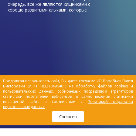
очередь, все же являются хищниками с
хорошо развитыми клыками, которые
предназначены для успешной охоты.
Из всех заболеваний, которым
подвержены домашние животные, на
проблемы зубов и полости рта
владельцы, как правило, обращают
внимание только в тех случаях, когда
заболевание уже довольно серьезно
прогрессирует. При этом болезни зубов у
кошек и собак способны спровоцировать
множество проблем со здоровьем всего
организма: страдают органы
Продолжая использовать сайт, Вы даете согласие ИП Воробьев Павел
Викторович (ИНН 183210496401) на обработку файлов cookies и
пищеварения (кишечник, желудок),
пользовательских данных, собираемых посредством агрегаторов
слабеет иммунная система.
статистики посетителей веб-сайтов, в целях ведения статистики
посещений сайта в соответствии с
Политикой обработки
персональных данных.
Согласен