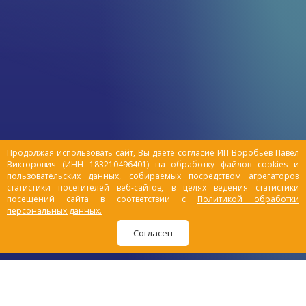
или укрепление иммунитета.
Главным средством защиты организма
животных от вирусных и бактериальных
инфекций является иммунная система. Но
из-за неправильного образа жизни она у
современных животных часто не
выполняет своих функций. Поэтому все
больше сейчас создается лекарств,
которые воздействуют на иммунитет
животного, стимулируя его.
Продолжая использовать сайт, Вы даете согласие ИП Воробьев Павел
Викторович (ИНН 183210496401) на обработку файлов cookies и
пользовательских данных, собираемых посредством агрегаторов
статистики посетителей веб-сайтов, в целях ведения статистики
посещений сайта в соответствии с
Политикой обработки
персональных данных.
Согласен