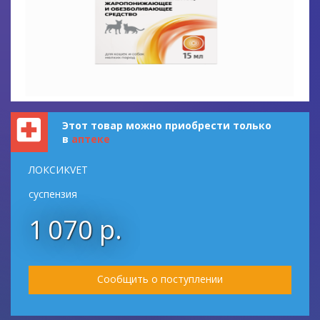
Этот товар можно приобрести только
в
аптеке
ЛОКСИКVET
суспензия
1 070 р.
Сообщить о поступлении