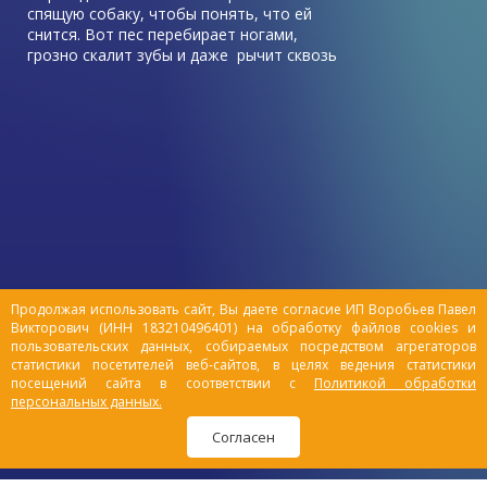
спящую собаку, чтобы понять, что ей
снится. Вот пес перебирает ногами,
грозно скалит зубы и даже рычит сквозь
сон: он грезит о погоне, охоте на птиц,
веселой возне с хозяином на солнечной
лужайке.
Продолжая использовать сайт, Вы даете согласие ИП Воробьев Павел
Викторович (ИНН 183210496401) на обработку файлов cookies и
пользовательских данных, собираемых посредством агрегаторов
статистики посетителей веб-сайтов, в целях ведения статистики
посещений сайта в соответствии с
Политикой обработки
персональных данных.
Согласен