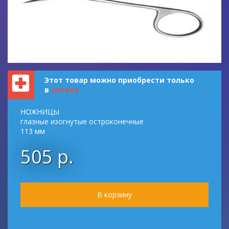
Этот товар можно приобрести только
в
аптеке
НОЖНИЦЫ
глазные изогнутые остроконечные
113 мм
505 р.