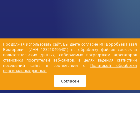
Продолжая использовать сайт, Вы даете согласие ИП Воробьев Павел
Викторович (ИНН 183210496401) на обработку файлов cookies и
пользовательских данных, собираемых посредством агрегаторов
статистики посетителей веб-сайтов, в целях ведения статистики
посещений сайта в соответствии с
Политикой обработки
персональных данных.
Согласен