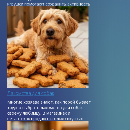
игрушки
помогают сохранить активность
и жизнерадостность питомца.
Лакомства для собак
Многие хозяева знают, как порой бывает
трудно выбрать лакомства для собак
своему любимцу. В магазинах и
ветаптеках продают столько вкусных
вещей, что немудрено растеряться.