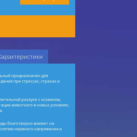
Характеристики
льный предназначен для
ения при стрессах, страхах и
ительной разлуке с хозяином,
ации животного в новых условиях,
а.
нды благотворно влияют на
 снятию нервного напряжения и