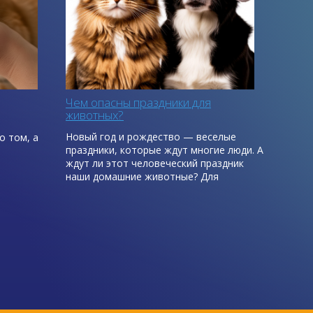
Чем опасны праздники для
животных?
Новый год и рождество — веселые
о том, а
праздники, которые ждут многие люди. А
ждут ли этот человеческий праздник
наши домашние животные? Для
домашних питомцев наряженная елка в
доме становится полной
неожиданностью, которую обязательно
нужно погрызть, уронить, спрятаться в
ней и поиграть с ней всеми возможными
способами. Человеческий праздник
становится таким же праздником и для
домашних животных. На самом деле,
действительность поистине «суровая».