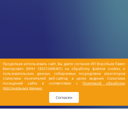
мочевом пузыре. Обычно
сопровождается болезненным
мочеиспусканием, кровью в моче и
частыми позывами к мочеиспусканию.
Этот крайне серьезный и опасный недуг,
часто встречающийся в ветеринарной
практике, протекает быстро, рецидивы
наблюдаются в 50%-70% случаев,
опасность обострения возрастает в
весенне-осенний период. Мочекаменная
Продолжая использовать сайт, Вы даете согласие ИП Воробьев Павел
болезнь является самой
Викторович (ИНН 183210496401) на обработку файлов cookies и
распространенной причиной смертности
пользовательских данных, собираемых посредством агрегаторов
домашних питомцев.
статистики посетителей веб-сайтов, в целях ведения статистики
посещений сайта в соответствии с
Политикой обработки
персональных данных.
Согласен