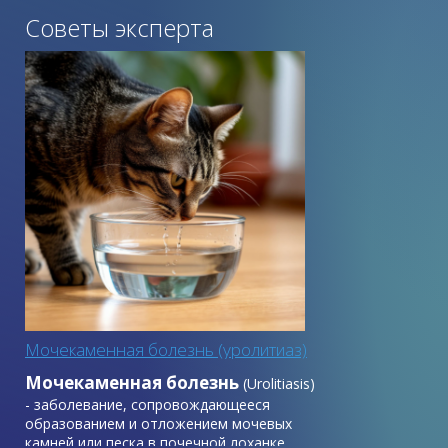
соблюдении условий хранения в пределах основного
Советы эксперта
срока годности.
Мочекаменная болезнь (уролитиаз)
Мочекаменная болезнь
(Urolitiasis)
- заболевание, сопровождающееся
образованием и отложением мочевых
камней или песка в почечной лоханке,