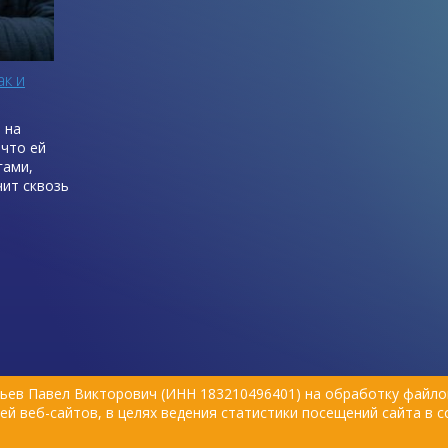
к и
 на
 что ей
гами,
чит сквозь
на птиц,
солнечной
ьев Павел Викторович (ИНН 183210496401) на обработку файлов
й веб-сайтов, в целях ведения статистики посещений сайта в 