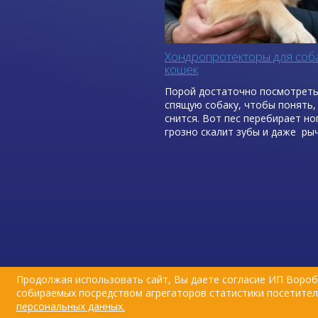
Хондропротекторы для соба
кошек
Порой достаточно посмотреть
спящую собаку, чтобы понять,
снится. Вот пес перебирает но
грозно скалит зубы и даже ры
сон: он грезит о погоне, охоте 
веселой возне с хозяином на 
лужайке.
Продолжая использовать сайт, Вы даете согласие ИП Вороб
собираемых посредством агрегаторов статистики посетителе
персональных данных.