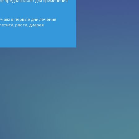
 Не предназначен для применения
учаях в первые дни лечения
етита, рвота, диарея.