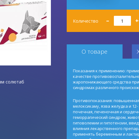
Количество
–
+
Количество
О товаре
Показания к применению: приме
качестве противовоспалительн
ам солютаб
жаропонижающего средства при
синдромах различного происхож
Противопоказания: повышенная
мелоксикаму, язва желудка и 12
почечная, печеночная и сердеч
геморрагический синдром, живо
гиповолемии и гипотензии, ввид
влияния лекарственного препара
применять беременным и лакти