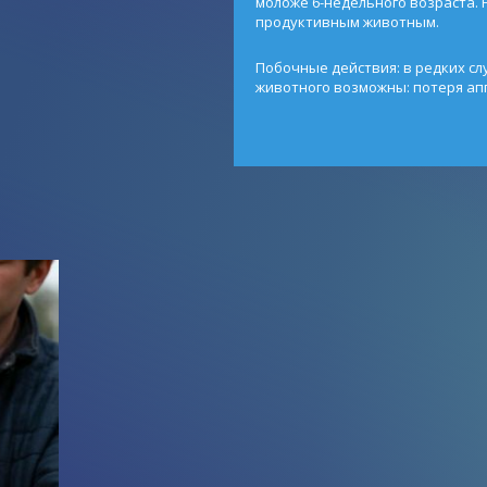
моложе 6-недельного возраста.
продуктивным животным.
Побочные действия: в редких сл
животного возможны: потеря апп