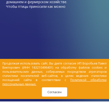
домашнем и фермерском хозяйстве.
Чтобы птицы приносили как можно
больше пользы, в виде высоких
показателей яйценоскости, хорошего
роста, она должна быть здорова.
Иногда приходится сталкиваться с
неприятными ситуациями, когда куры
начинают болеть. И самая
распространенный недуг – у курицы
отказали ноги, как лечить?
Продолжая использовать сайт, Вы даете согласие ИП Воробьев Павел
Викторович (ИНН 183210496401) на обработку файлов cookies и
пользовательских данных, собираемых посредством агрегаторов
статистики посетителей веб-сайтов, в целях ведения статистики
посещений сайта в соответствии с
Политикой обработки
персональных данных.
Согласен