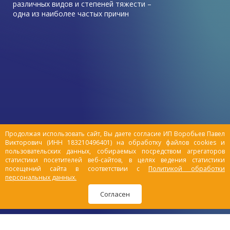
различных видов и степеней тяжести –
одна из наиболее частых причин
обращения к ветеринарному врачу в этот
период.
Зачастую симптомы травмы у питомца
остаются незамеченными владельцами, и
животные выздоравливают быстро без
посторонней помощи. Но все же есть ряд
причин, которые могут привести к
серьезным повреждениям организма,
такие как драки с другими животными,
падения.
Продолжая использовать сайт, Вы даете согласие ИП Воробьев Павел
Викторович (ИНН 183210496401) на обработку файлов cookies и
пользовательских данных, собираемых посредством агрегаторов
статистики посетителей веб-сайтов, в целях ведения статистики
посещений сайта в соответствии с
Политикой обработки
персональных данных.
Согласен