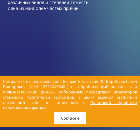
различных видов и степеней тяжести –
одна из наиболее частых причин
обращения к ветеринарному врачу в этот
период.
Зачастую симптомы травмы у питомца
остаются незамеченными владельцами, и
животные выздоравливают быстро без
посторонней помощи. Но все же есть ряд
причин, которые могут привести к
серьезным повреждениям организма,
такие как драки с другими животными,
падения.
Продолжая использовать сайт, Вы даете согласие ИП Воробьев Павел
Викторович (ИНН 183210496401) на обработку файлов cookies и
пользовательских данных, собираемых посредством агрегаторов
статистики посетителей веб-сайтов, в целях ведения статистики
посещений сайта в соответствии с
Политикой обработки
персональных данных.
Согласен