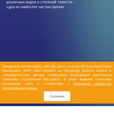
различных видов и степеней тяжести –
одна из наиболее частых причин
обращения к ветеринарному врачу в этот
период.
Зачастую симптомы травмы у питомца
остаются незамеченными владельцами, и
животные выздоравливают быстро без
посторонней помощи. Но все же есть ряд
причин, которые могут привести к
серьезным повреждениям организма,
такие как драки с другими животными,
падения.
Продолжая использовать сайт, Вы даете согласие ИП Воробьев Павел
Викторович (ИНН 183210496401) на обработку файлов cookies и
пользовательских данных, собираемых посредством агрегаторов
статистики посетителей веб-сайтов, в целях ведения статистики
посещений сайта в соответствии с
Политикой обработки
персональных данных.
Согласен