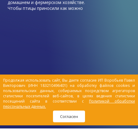
домашнем и фермерском хозяйстве.
Чтобы птицы приносили как можно
больше пользы, в виде высоких
показателей яйценоскости, хорошего
роста, она должна быть здорова.
Иногда приходится сталкиваться с
неприятными ситуациями, когда куры
начинают болеть. И самая
распространенный недуг – у курицы
отказали ноги, как лечить?
Продолжая использовать сайт, Вы даете согласие ИП Воробьев Павел
Викторович (ИНН 183210496401) на обработку файлов cookies и
пользовательских данных, собираемых посредством агрегаторов
статистики посетителей веб-сайтов, в целях ведения статистики
посещений сайта в соответствии с
Политикой обработки
персональных данных.
Согласен