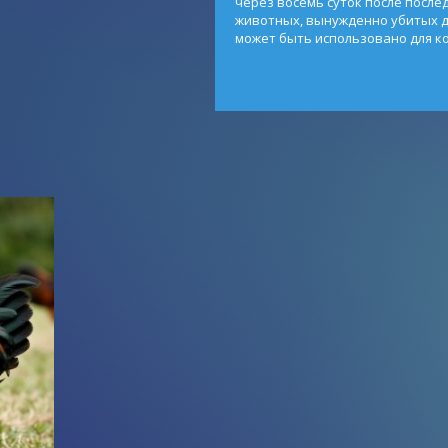
через восемь суток после после
животных, вынужденно убитых д
может быть использовано для к