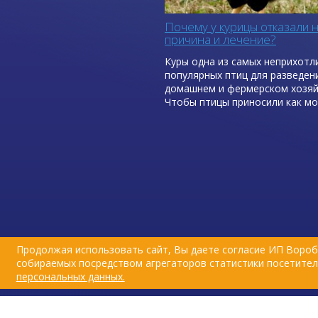
Почему у курицы отказали н
причина и лечение?
Куры одна из самых неприхотл
популярных птиц для разведен
домашнем и фермерском хозяй
Чтобы птицы приносили как м
больше пользы, в виде высоки
показателей яйценоскости, хо
роста, она должна быть здоро
Иногда приходится сталкивать
неприятными ситуациями, когд
начинают болеть. И самая
распространенный недуг – у ку
отказали ноги, как лечить?
Продолжая использовать сайт, Вы даете согласие ИП Вороб
собираемых посредством агрегаторов статистики посетителе
персональных данных.