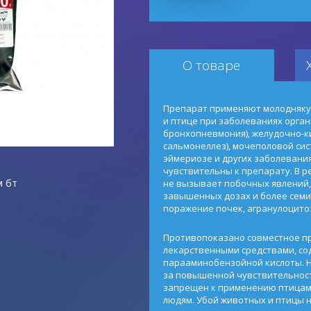
О товаре
Препарат применяют молодняку
и птице при заболеваниях орган
бронхопневмония), желудочно-к
сальмонеллез), мочеполовой сис
эймериозе и других заболевани
чувствительны к препарату. В 
м бт
не вызывает побочных явлений,
завышенных дозах и более семи
поражение почек, агранулоцито
Противопоказано совместное п
лекарственными средствами, с
парааминобензойной кислоты. Н
за повышенной чувствительност
запрещен к применению птицам,
людям. Убой животных и птицы н