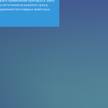
днего применения препарата. Мясо
о истечения указанного срока,
ормления плотоядных животных.