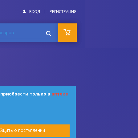
ВХОД
РЕГИСТРАЦИЯ
оваров
 приобрести только в
аптеке
бщить о поступлении