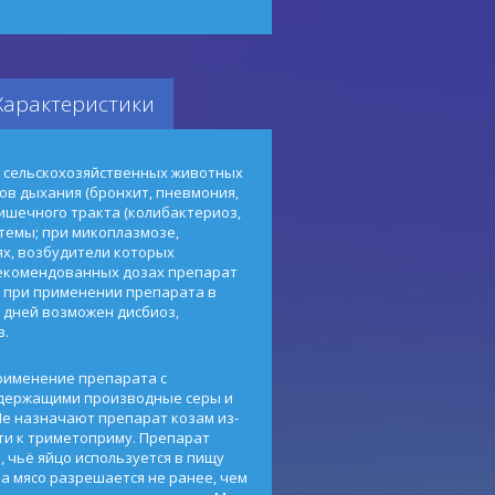
Характеристики
 сельскохозяйственных животных
ов дыхания (бронхит, пневмония,
ишечного тракта (колибактериоз,
темы; при микоплазмозе,
ях, возбудители которых
рекомендованных дозах препарат
 при применении препарата в
 дней возможен дисбиоз,
з.
рименение препарата с
одержащими производные серы и
е назначают препарат козам из-
и к триметоприму. Препарат
 чьё яйцо используется в пищу
а мясо разрешается не ранее, чем