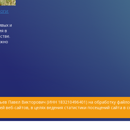
оги:
ивых и
ия в
стве.
ожно
х
рошего
ва.
ся с
а куры
рицы
ьев Павел Викторович (ИНН 183210496401) на обработку файлов
й веб-сайтов, в целях ведения статистики посещений сайта в 