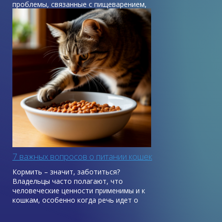
проблемы, связанные с пищеварением,
будь то диарея, рвота или отравление.
С людьми все проще, мы обычно знаем,
чем мы отравились, быстро реагируем на
недомогания и понимаем, что нужно
сделать, чтобы стало легче. С питомцами
сложнее: мы не всегда можем угадать,
какой продукт вызвал проблемы с
желудком.
7 важных вопросов о питании кошек
Кормить – значит, заботиться?
Владельцы часто полагают, что
человеческие ценности применимы и к
кошкам, особенно когда речь идет о
кормлении. Иногда это может стать
причиной стресса как у кошки, так и у