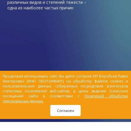
различных видов и степеней тяжести –
одна из наиболее частых причин
обращения к ветеринарному врачу в этот
период.
Зачастую симптомы травмы у питомца
остаются незамеченными владельцами, и
животные выздоравливают быстро без
посторонней помощи. Но все же есть ряд
причин, которые могут привести к
серьезным повреждениям организма,
такие как драки с другими животными,
падения.
Продолжая использовать сайт, Вы даете согласие ИП Воробьев Павел
Викторович (ИНН 183210496401) на обработку файлов cookies и
пользовательских данных, собираемых посредством агрегаторов
статистики посетителей веб-сайтов, в целях ведения статистики
посещений сайта в соответствии с
Политикой обработки
персональных данных.
Согласен