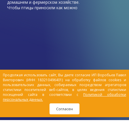
домашнем и фермерском хозяйстве.
Чтобы птицы приносили как можно
больше пользы, в виде высоких
показателей яйценоскости, хорошего
роста, она должна быть здорова.
Иногда приходится сталкиваться с
неприятными ситуациями, когда куры
начинают болеть. И самая
распространенный недуг – у курицы
отказали ноги, как лечить?
Продолжая использовать сайт, Вы даете согласие ИП Воробьев Павел
Викторович (ИНН 183210496401) на обработку файлов cookies и
пользовательских данных, собираемых посредством агрегаторов
статистики посетителей веб-сайтов, в целях ведения статистики
посещений сайта в соответствии с
Политикой обработки
персональных данных.
Согласен