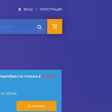
ВХОД
РЕГИСТРАЦИЯ
оваров
 приобрести только в
аптеке
ти 200 мл