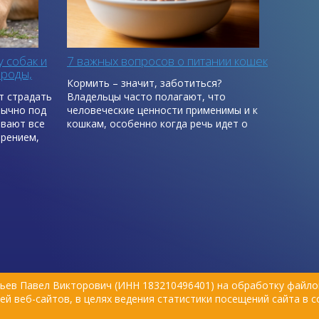
 собак и
7 важных вопросов о питании кошек
роды,
Кормить – значит, заботиться?
ут страдать
Владельцы часто полагают, что
бычно под
человеческие ценности применимы и к
ывают все
кошкам, особенно когда речь идет о
арением,
кормлении. Иногда это может стать
авление.
причиной стресса как у кошки, так и у
владельца. Подборка интересных фактов
о пищевом поведении кошек поможет
о знаем,
лучше понять, почему кошки поступают
агируем на
определенным образом.
 нужно
 питомцами
гадать,
ы с
ьев Павел Викторович (ИНН 183210496401) на обработку файлов
й веб-сайтов, в целях ведения статистики посещений сайта в 