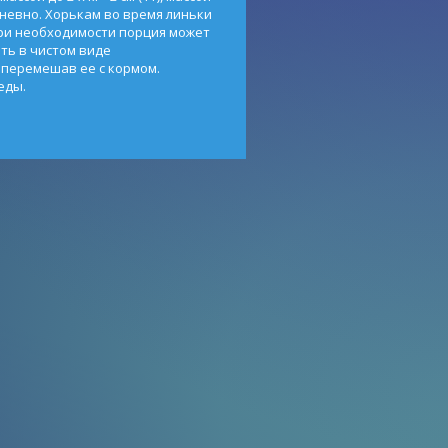
жедневно. Хорькам во время линьки
. При необходимости порция может
ть в чистом виде
 перемешав ее с кормом.
еды.