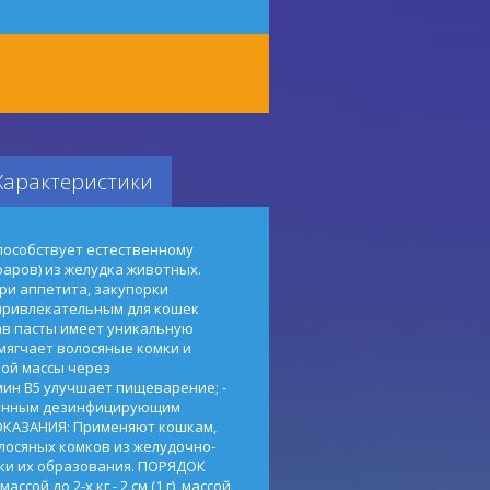
Характеристики
способствует естественному
аров) из желудка животных.
ри аппетита, закупорки
привлекательным для кошек
ав пасты имеет уникальную
смягчает волосяные комки и
ой массы через
мин B5 улучшает пищеварение; -
енным дезинфицирующим
ОКАЗАНИЯ: Применяют кошкам,
лосяных комков из желудочно-
ки их образования. ПОРЯДОК
ой до 2-х кг - 2 см (1 г), массой