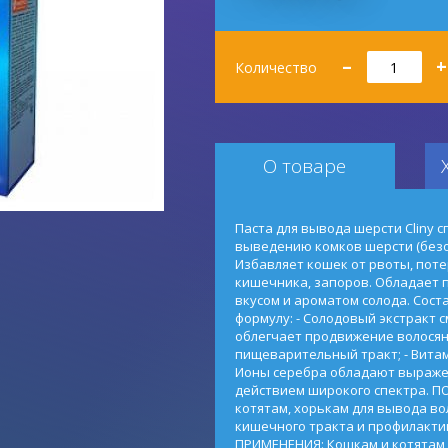
Количество
–
+
Количество
О товаре
Паста для вывода шерсти Cliny 
выведению комков шерсти (безо
Избавляет кошек от рвоты, поте
кишечника, запоров. Обладает 
вкусом и ароматом солода. Сост
формулу: - Солодовый экстракт 
облегчает продвижение волосян
пищеварительный тракт; - Вита
Ионы серебра обладают выраж
действием широкого спектра. П
котятам, хорькам для вывода во
кишечного тракта и профилакти
ПРИМЕНЕНИЯ: Кошкам и котятам масс