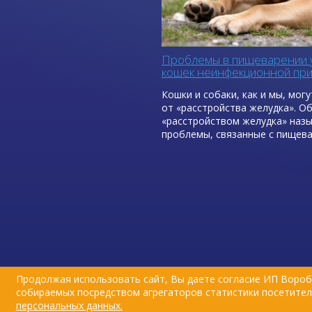
Проблемы в пищеварении у
кошек неинфекционной при
первая помощь
Кошки и собаки, как и мы, мог
от «расстройства желудка». О
«расстройством желудка» наз
проблемы, связанные с пищев
будь то диарея, рвота или отр
С людьми все проще, мы обычн
чем мы отравились, быстро ре
недомогания и понимаем, что
сделать, чтобы стало легче. С
сложнее: мы не всегда можем у
какой продукт вызвал проблем
желудком.
Продолжая использовать сайт, Вы даете согласие ИП Вороб
собираемых посредством агрегаторов статистики посетителе
персональных данных.