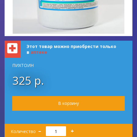
Этот товар можно приобрести только
в
аптеке
ПИХТОИН
325 р.
Количество
–
+
Количество