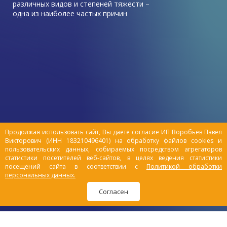
различных видов и степеней тяжести –
одна из наиболее частых причин
обращения к ветеринарному врачу в этот
период.
Зачастую симптомы травмы у питомца
остаются незамеченными владельцами, и
животные выздоравливают быстро без
посторонней помощи. Но все же есть ряд
причин, которые могут привести к
серьезным повреждениям организма,
такие как драки с другими животными,
падения.
Продолжая использовать сайт, Вы даете согласие ИП Воробьев Павел
Викторович (ИНН 183210496401) на обработку файлов cookies и
пользовательских данных, собираемых посредством агрегаторов
статистики посетителей веб-сайтов, в целях ведения статистики
посещений сайта в соответствии с
Политикой обработки
персональных данных.
Согласен