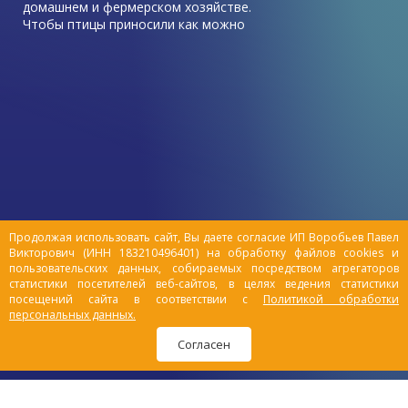
домашнем и фермерском хозяйстве.
Чтобы птицы приносили как можно
больше пользы, в виде высоких
показателей яйценоскости, хорошего
роста, она должна быть здорова.
Иногда приходится сталкиваться с
неприятными ситуациями, когда куры
начинают болеть. И самая
распространенный недуг – у курицы
отказали ноги, как лечить?
Продолжая использовать сайт, Вы даете согласие ИП Воробьев Павел
Викторович (ИНН 183210496401) на обработку файлов cookies и
пользовательских данных, собираемых посредством агрегаторов
статистики посетителей веб-сайтов, в целях ведения статистики
посещений сайта в соответствии с
Политикой обработки
персональных данных.
Согласен