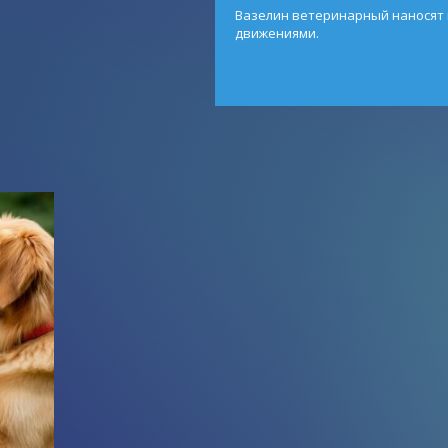
Вазелин ветеринарный наносят
движениями.