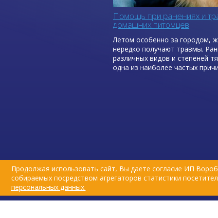
Помощь при ранениях и тр
домашних питомцев
Летом особенно за городом, 
нередко получают травмы. Ра
различных видов и степеней т
одна из наиболее частых прич
обращения к ветеринарному вр
период.
Зачастую симптомы травмы у 
остаются незамеченными влад
животные выздоравливают бы
посторонней помощи. Но все ж
причин, которые могут привест
серьезным повреждениям орга
такие как драки с другими жив
Продолжая использовать сайт, Вы даете согласие ИП Вороб
падения.
собираемых посредством агрегаторов статистики посетителе
персональных данных.