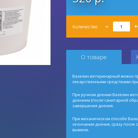
Количество
–
+
Количество
О товаре
Вазелин ветеринарный можно п
лекарственными средствами при
При ручном доении Вазелин ве
доением (после санитарной обра
завершения доения.
При механическом способе Ваз
окончании доения, сразу после 
вымени.