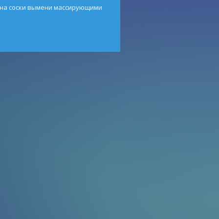
 на соски вымени массирующими