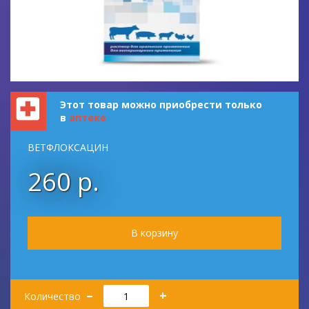
Этот товар можно приобрести только
в
аптеке
ВЕТФЛОКСАЦИН
260 р.
Количество
–
+
Количество