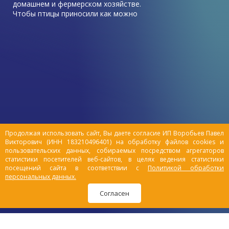
домашнем и фермерском хозяйстве.
Чтобы птицы приносили как можно
больше пользы, в виде высоких
показателей яйценоскости, хорошего
роста, она должна быть здорова.
Иногда приходится сталкиваться с
неприятными ситуациями, когда куры
начинают болеть. И самая
распространенный недуг – у курицы
отказали ноги, как лечить?
Продолжая использовать сайт, Вы даете согласие ИП Воробьев Павел
Викторович (ИНН 183210496401) на обработку файлов cookies и
пользовательских данных, собираемых посредством агрегаторов
статистики посетителей веб-сайтов, в целях ведения статистики
посещений сайта в соответствии с
Политикой обработки
персональных данных.
Согласен