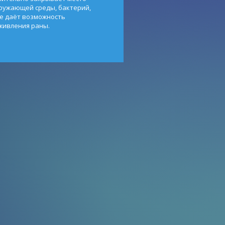
ружающей среды, бактерий,
е даёт возможность
живления раны.