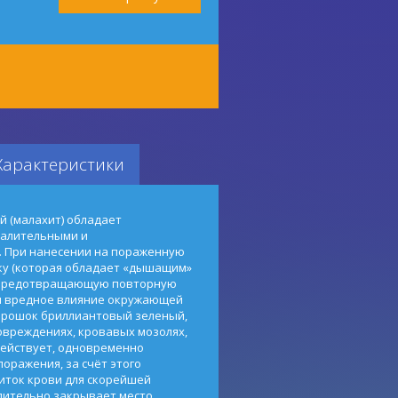
Характеристики
й (малахит) обладает
палительными и
 При нанесении на пораженную
ку (которая обладает «дышащим»
 предотвращающую повторную
и вредное влияние окружающей
орошок бриллиантовый зеленый,
вреждениях, кровавых мозолях,
 Действует, одновременно
поражения, за счёт этого
иток крови для скорейшей
лительно закрывает место