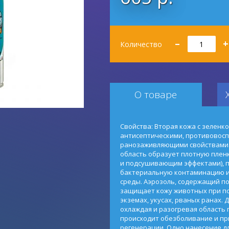
Количество
–
+
Количество
О товаре
Свойства: Вторая кожа с зеленко
антисептическими, противовос
ранозаживляющими свойствами.
область образует плотную плен
и подсушивающим эффектами),
бактериальную контаминацию 
среды. Аэрозоль, содержащий п
защищает кожу животных при по
экземах, укусах, рваных ранах.
охлаждая и разогревая область 
происходит обезболивание и пр
регенерации. Одно нанесение д