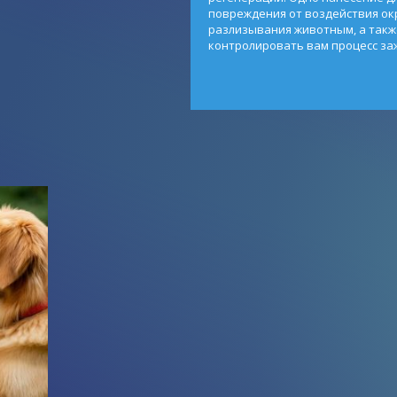
повреждения от воздействия ок
разлизывания животным, а такж
контролировать вам процесс за