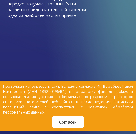
нередко получают травмы. Раны
различных видов и степеней тяжести –
одна из наиболее частых причин
обращения к ветеринарному врачу в этот
период.
Зачастую симптомы травмы у питомца
остаются незамеченными владельцами, и
животные выздоравливают быстро без
посторонней помощи. Но все же есть ряд
причин, которые могут привести к
серьезным повреждениям организма,
такие как драки с другими животными,
падения.
Продолжая использовать сайт, Вы даете согласие ИП Воробьев Павел
Викторович (ИНН 183210496401) на обработку файлов cookies и
пользовательских данных, собираемых посредством агрегаторов
статистики посетителей веб-сайтов, в целях ведения статистики
посещений сайта в соответствии с
Политикой обработки
персональных данных.
Согласен